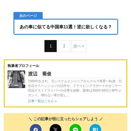
あの車に似てる中国車11選！逆に欲しくなる？
1
2
次へ >
執筆者プロフィール
渡辺 喬俊
1986年生まれ、元システムエンジニアからクルマ業界へ転身、社
外品サスペンションの試作や、ドライビングサポートのセンサー
部品テストドライバーの仕事を経験。愛車はSW20 MR2とBP5 レ
ガシィ。壊れない車が欲し...
記事一覧はこちら >
＼ この記事が役に立ったらシェアしよう ／