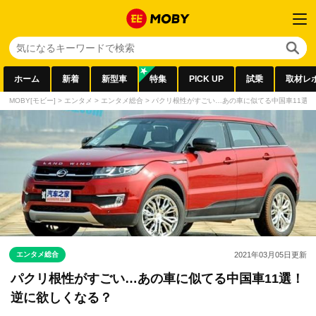
ホーム
新着
新型車
特集
PICK UP
試乗
取材レ
MOBY[モビー]
>
エンタメ
>
エンタメ総合
>
パクリ根性がすごい…あの車に似てる中国車11選
エンタメ総合
2021年03月05日
更新
パクリ根性がすごい…あの車に似てる中国車11選！
逆に欲しくなる？