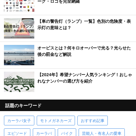
ーク・ロゴを完全網羅
【車の警告灯（ランプ）一覧】色別の危険度・表
示灯の意味とは？
オービスとは？何キロオーバーで光る？光らせた
後の罰金など解説
【2024年】希望ナンバー人気ランキング！おしゃ
れなナンバーの選び方を紹介
話題のキーワード
カーラバ女子
モトメガネカーズ
おすすめ記事
エピソード
カーラバ
バイク
芸能人・有名人の愛車