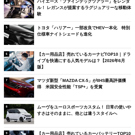
ハイエース「ファインテックツアラー」をレンタ
4
ル！ レガンスが提案するラグジュアリーな移動体
験
トヨタ「ハリアー」一部改良でHEV一本化 特別
5
仕様車ナイトシェードも進化
【カー用品店】売れているカーナビTOP10｜ドラ
6
イブを快適にする人気モデルは？【2026年6月
版】
マツダ新型「MAZDA CX-5」がIIHS最高評価獲
7
得 米国安全性能「TSP+」を受賞
ムーヴをユーロスポーツカスタム！ 日常の使いや
8
すさはそのままに、他とは違うスタイルへ
【カー用品店】売れているカーバッテリーTOP10
9