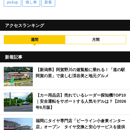
pickup
推し車
新着
アクセスランキング
週間
月間
新着記事
【新潟県】阿賀野川の遊覧船に乗れる！「道の駅
阿賀の里」で楽しむ渓谷美と地元グルメ
【カー用品店】売れているレーダー探知機TOP10
｜安全運転をサポートする人気モデルは？【2026
年6月版】
福岡にタイヤ専門店「ビーライン小倉東インター
店」オープン タイヤ交換と安心サービスを提供