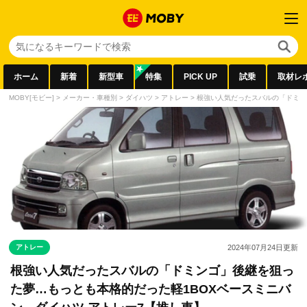
ホーム
新着
新型車
特集
PICK UP
試乗
取材レ
MOBY[モビー]
>
メーカー・車種別
>
ダイハツ
>
アトレー
>
根強い人気だったスバルの「ドミン
アトレー
2024年07月24日
更新
根強い人気だったスバルの「ドミンゴ」後継を狙っ
た夢…もっとも本格的だった軽1BOXベースミニバ