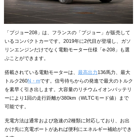
「プジョー208」は、フランスの「プジョー」が販売して
いるコンパクトカーです。2019年に2代目が登場し、ガソ
リンエンジンだけでなく電動モーター仕様「e-208」も選
ぶことができます。
搭載されている電動モーターは、
最高出力
136馬力、最大
トルク260
N・m
です。信号待ちからの発進で最大のトルク
を素早く引き出します。大容量のリチウムイオンバッテリ
ーにより1回の走行距離が380km（WLTCモード値）まで
可能です。
充電方法は通常および急速の2種類に対応しており、お出
かけ先に充電ポートがあれば便利にエネルギー補給ができ