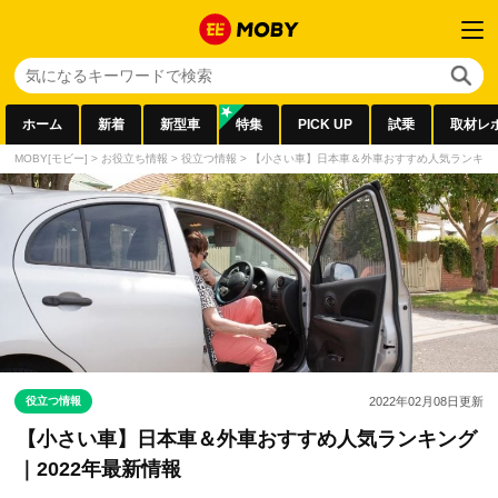
ホーム
新着
新型車
特集
PICK UP
試乗
取材レ
MOBY[モビー]
>
お役立ち情報
>
役立つ情報
>
【小さい車】日本車＆外車おすすめ人気ランキング
役立つ情報
2022年02月08日
更新
【小さい車】日本車＆外車おすすめ人気ランキング
｜2022年最新情報