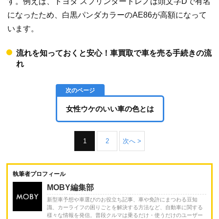
す。例えば、トヨタ スプリンタートレノは頭文字Dで有名
になったため、白黒パンダカラーのAE86が高額になって
います。
流れを知っておくと安心！車買取で車を売る手続きの流
れ
女性ウケのいい車の色とは
1
2
次へ >
執筆者プロフィール
MOBY編集部
新型車予想や車選びのお役立ち記事、車や免許にまつわる豆知
識、カーライフの困りごとを解決する方法など、自動車に関する
様々な情報を発信。普段クルマは乗るだけ・使うだけのユーザー