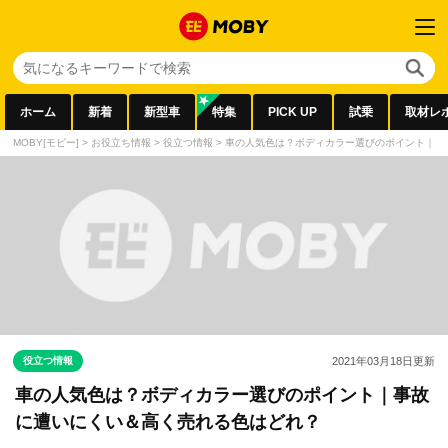
ホーム
新着
新型車
特集
PICK UP
試乗
取材レ
MOBY[モビー]
>
お役立ち情報
>
役立つ情報
>
車の人気色は？ボディカラー選びのポイント｜事
役立つ情報
2021年03月18日
更新
車の人気色は？ボディカラー選びのポイント｜事故
に遭いにくい＆高く売れる色はどれ？