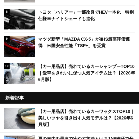
トヨタ「ハリアー」一部改良でHEV一本化 特別
8
仕様車ナイトシェードも進化
マツダ新型「MAZDA CX-5」がIIHS最高評価獲
9
得 米国安全性能「TSP+」を受賞
【カー用品店】売れているカーシャンプーTOP10
10
｜愛車をきれいに保つ人気アイテムは？【2026年
6月版】
新着記事
【カー用品店】売れているカーワックスTOP10｜
美しいツヤを引き出す人気モデルは？【2026年6
月版】
夏の車内を最速で冷やす方法とは？JAF検証で分