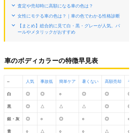
査定や売却時に高額になる車の色は？
女性にモテる車の色は？｜車の色でわかる性格診断
【まとめ】総合的に見て白・黒・グレーが人気。パ
ールやメタリックがおすすめ
車のボディカラーの特徴早見表
–
人気
事故低
簡単ケア
暑くない
高額売却
モ
白
◎
◎
○
◎
◎
◎
黒
◎
△
△
△
◎
◎
銀・灰
◎
○
◎
○
◎
○
青
○
△
○
○
△
○