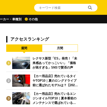
ーカー・車種別
その他
アクセスランキング
週間
月間
レクサス新型「ES」発売！「未
来感あってかっこいい」「価格
1
が高すぎる」SNSで賛否の声
【カー用品店】売れているタイ
ヤTOP10｜夏のロングドライブ
2
前に選ばれたモデルは？【2026
年6月版】
【カー用品店】売れているエン
ジンオイルTOP10｜夏本番前の
3
メンテナンスで選ばれている人