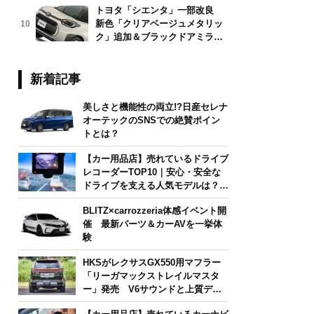
トヨタ「シエンタ」一部改良
新色「クリアベージュメタリッ
10
ク」追加＆ブラックドアミラー
採用
新着記事
美しさと機能性の両立!?日産セレナ
オーテックのSNSでの絶賛ポイン
トとは？
【カー用品店】売れているドライブ
レコーダーTOP10｜安心・安全な
ドライブを支える人気モデルは？
【2026年6月版】
BLITZ×carrozzeria体感イベント開
催 最新パーツ＆カーAVを一挙体
験
HKSがレクサスGX550用マフラー
「リーガマックストレイルマスタ
ー」発売 V6サウンドと上質デザ
インを両立