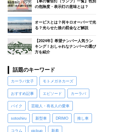
【車の警告灯（ランプ）一覧】色別
の危険度・表示灯の意味とは？
オービスとは？何キロオーバーで光
る？光らせた後の罰金など解説
【2024年】希望ナンバー人気ラン
キング！おしゃれなナンバーの選び
方を紹介
話題のキーワード
カーラバ女子
モトメガネカーズ
おすすめ記事
エピソード
カーラバ
バイク
芸能人・有名人の愛車
sotoshiru
新型車
DRIMO
推し車
コラム
pickup
新着