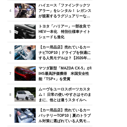
気モデルは？【2026年6月版】
ハイエース「ファインテックツ
アラー」をレンタル！ レガンス
4
が提案するラグジュアリーな移
動体験
トヨタ「ハリアー」一部改良で
HEV一本化 特別仕様車ナイト
5
シェードも進化
【カー用品店】売れているカー
ナビTOP10｜ドライブを快適に
6
する人気モデルは？【2026年6
月版】
マツダ新型「MAZDA CX-5」がI
IHS最高評価獲得 米国安全性
7
能「TSP+」を受賞
ムーヴをユーロスポーツカスタ
ム！ 日常の使いやすさはそのま
8
まに、他とは違うスタイルへ
【カー用品店】売れているカー
バッテリーTOP10｜夏のトラブ
9
ル対策に選ばれている人気モデ
ルは？【2026年6月版】