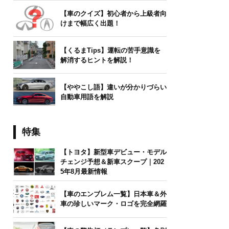
【車のクイズ】初心者から上級者向
けまで幅広く出題！
【くるまTips】運転の苦手意識を
解消するヒントを解説！
【ややこし語】違いが分かりづらい
自動車用語を解説
特集
【トヨタ】新型車デビュー・モデル
チェンジ予想＆新車スクープ｜202
5年8月最新情報
【車のエンブレム一覧】日本車＆外
車の珍しいマーク・ロゴを完全網羅