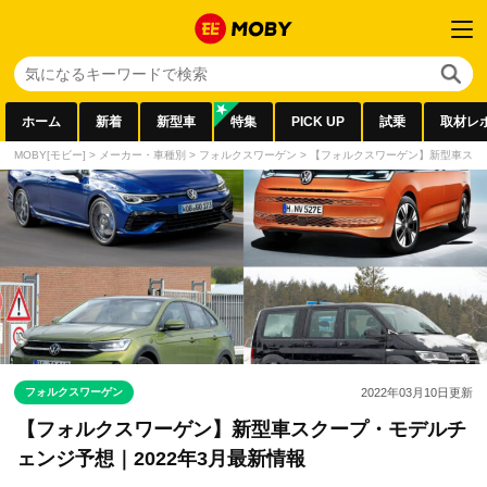
ホーム
新着
新型車
特集
PICK UP
試乗
取材レ
MOBY[モビー]
>
メーカー・車種別
>
フォルクスワーゲン
>
【フォルクスワーゲン】新型車スクー
フォルクスワーゲン
2022年03月10日
更新
【フォルクスワーゲン】新型車スクープ・モデルチ
ェンジ予想｜2022年3月最新情報