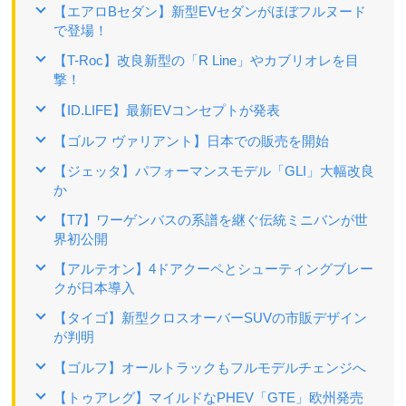
【エアロBセダン】新型EVセダンがほぼフルヌード
で登場！
【T-Roc】改良新型の「R Line」やカブリオレを目
撃！
【ID.LIFE】最新EVコンセプトが発表
【ゴルフ ヴァリアント】日本での販売を開始
【ジェッタ】パフォーマンスモデル「GLI」大幅改良
か
【T7】ワーゲンバスの系譜を継ぐ伝統ミニバンが世
界初公開
【アルテオン】4ドアクーペとシューティングブレー
クが日本導入
【タイゴ】新型クロスオーバーSUVの市販デザイン
が判明
【ゴルフ】オールトラックもフルモデルチェンジへ
【トゥアレグ】マイルドなPHEV「GTE」欧州発売