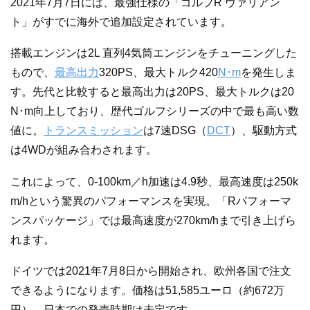
2021年7月7日には、最強仕様の「ゴルフR ヴァリアン
ト」がすでに海外で追加設定されています。
搭載エンジンは2L 直列4気筒エンジンをチューニングした
もので、
最高出力
320PS、最大トルク420
N･m
を発生しま
す。先代と比較すると最高出力は20PS、最大トルクは20
N･m向上しており、歴代ゴルフシリーズの中で最も高い数
値に。
トランスミッション
は7速DSG（
DCT
）、駆動方式
は4WDが組み合わされます。
これによって、0-100km／h加速は4.9秒、最高速度は250k
m/hという驚異のパフォーマンスを実現。「Rパフォーマ
ンスパッケージ」では最高速度が270km/hまで引き上げら
れます。
ドイツでは2021年7月8日から開始され、欧州各国で注文
できるようになります。価格は51,585ユーロ（約672万
円）。日本での発売時期は未定です。