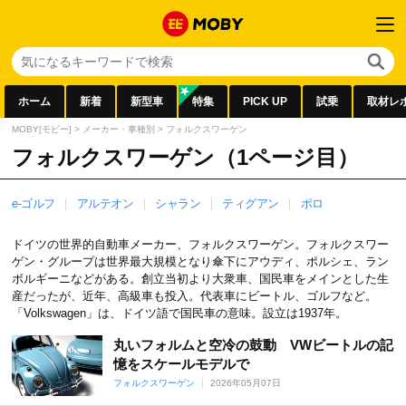
ホーム
新着
新型車
特集
PICK UP
試乗
取材レ
MOBY[モビー]
>
メーカー・車種別
>
フォルクスワーゲン
フォルクスワーゲン（1ページ目）
e-ゴルフ
アルテオン
シャラン
ティグアン
ポロ
ドイツの世界的自動車メーカー、フォルクスワーゲン。フォルクスワー
ゲン・グループは世界最大規模となり傘下にアウディ、ポルシェ、ラン
ボルギーニなどがある。創立当初より大衆車、国民車をメインとした生
産だったが、近年、高級車も投入。代表車にビートル、ゴルフなど。
「Volkswagen」は、ドイツ語で国民車の意味。設立は1937年。
丸いフォルムと空冷の鼓動 VWビートルの記
憶をスケールモデルで
フォルクスワーゲン
2026年05月07日