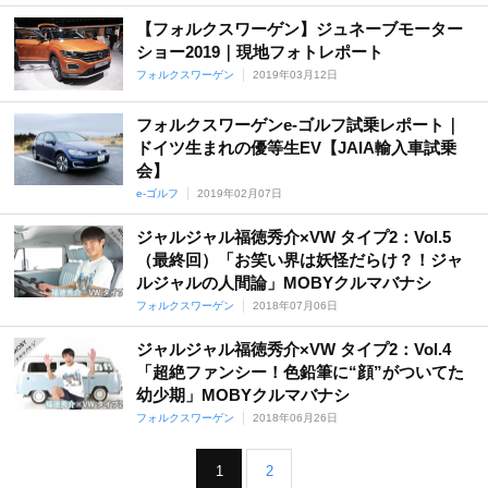
【フォルクスワーゲン】ジュネーブモーター
ショー2019｜現地フォトレポート
フォルクスワーゲン
2019年03月12日
フォルクスワーゲンe-ゴルフ試乗レポート｜
ドイツ生まれの優等生EV【JAIA輸入車試乗
会】
e-ゴルフ
2019年02月07日
ジャルジャル福徳秀介×VW タイプ2：Vol.5
（最終回）「お笑い界は妖怪だらけ？！ジャ
ルジャルの人間論」MOBYクルマバナシ
フォルクスワーゲン
2018年07月06日
ジャルジャル福徳秀介×VW タイプ2：Vol.4
「超絶ファンシー！色鉛筆に“顔”がついてた
幼少期」MOBYクルマバナシ
フォルクスワーゲン
2018年06月26日
1
2