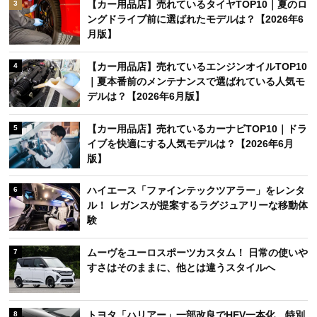
【カー用品店】売れているタイヤTOP10｜夏のロ
3
ングドライブ前に選ばれたモデルは？【2026年6
月版】
【カー用品店】売れているエンジンオイルTOP10
4
｜夏本番前のメンテナンスで選ばれている人気モ
デルは？【2026年6月版】
【カー用品店】売れているカーナビTOP10｜ドラ
5
イブを快適にする人気モデルは？【2026年6月
版】
ハイエース「ファインテックツアラー」をレンタ
6
ル！ レガンスが提案するラグジュアリーな移動体
験
ムーヴをユーロスポーツカスタム！ 日常の使いや
7
すさはそのままに、他とは違うスタイルへ
トヨタ「ハリアー」一部改良でHEV一本化 特別
8