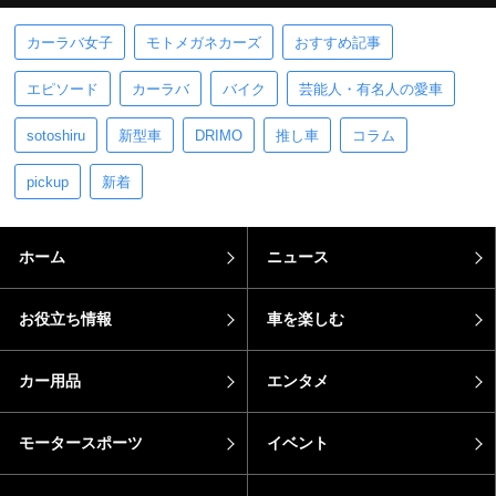
カーラバ女子
モトメガネカーズ
おすすめ記事
エピソード
カーラバ
バイク
芸能人・有名人の愛車
sotoshiru
新型車
DRIMO
推し車
コラム
pickup
新着
ホーム
ニュース
お役立ち情報
車を楽しむ
カー用品
エンタメ
モータースポーツ
イベント