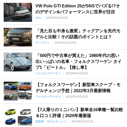
VW Polo GTI Edition 25がSNSでバズる!?そ
のデザイン&パフォーマンスに世界が注目
ポロ
2026年04月26日
「見た目も中身も激変」ティグアンを先代モ
デルと比較！その話題のポイントとは？
ティグアン
2025年12月15日
「500円で中古車が買えた」1980年代の思い
出いっぱいの名車・フォルクスワーゲン タイ
プ1「ビートル」【推し車】
フォルクスワーゲン
2023年04月20日
【フォルクスワーゲン】新型車スクープ・モ
デルチェンジ予想｜2022年3月最新情報
フォルクスワーゲン
2022年03月10日
【7人乗りのミニバン】新車全16車種一覧比較
＆口コミ評価｜2020年最新版
新型車・モデルチェンジ
2020年04月21日