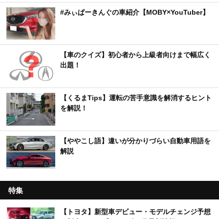
#みぃぱーきんぐの車紹介【MOBY×YouTuber】
【車のクイズ】初心者から上級者向けまで幅広く
出題！
【くるまTips】運転の苦手意識を解消するヒント
を解説！
【ややこし語】違いが分かりづらい自動車用語を
解説
特集
【トヨタ】新型車デビュー・モデルチェンジ予想