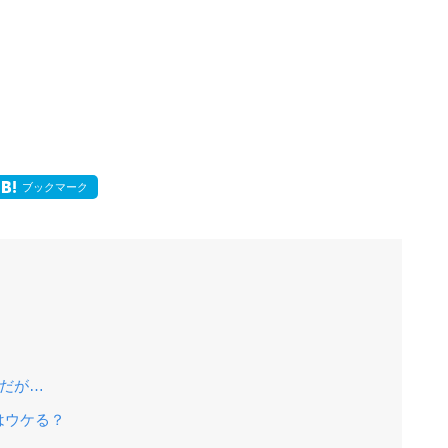
ブックマーク
新だが…
はウケる？