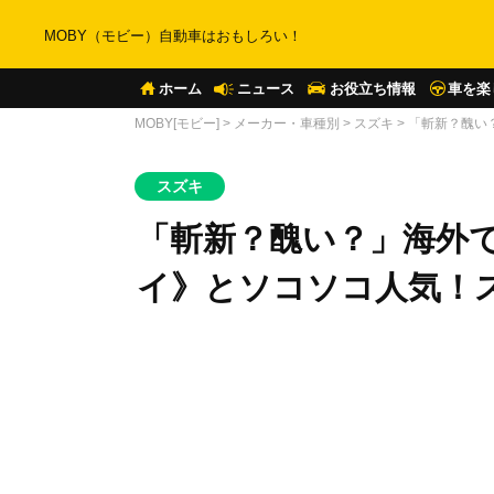
MOBY（モビー）自動車はおもしろい！
ホーム
ニュース
お役立ち情報
車を楽
MOBY[モビー]
>
メーカー・車種別
>
スズキ
>
「斬新？醜い
スズキ
「斬新？醜い？」海外
イ》とソコソコ人気！ス