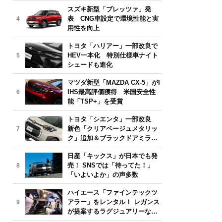
気モデルは？【2026年6月版】
スズキ新型「ブレッツァ」発
表 CNG車設定で環境性能と実
4
用性を向上
トヨタ「ハリアー」一部改良で
HEV一本化 特別仕様車ナイト
5
シェードも進化
マツダ新型「MAZDA CX-5」がI
IHS最高評価獲得 米国安全性
6
能「TSP+」を受賞
トヨタ「シエンタ」一部改良
新色「クリアベージュメタリッ
7
ク」追加＆ブラックドアミラー
採用
日産「キックス」が日本でも発
売！ SNSでは「待ってた！」
8
「いよいよか」の声多数
ハイエース「ファインテックツ
アラー」をレンタル！ レガンス
9
が提案するラグジュアリーな移
動体験