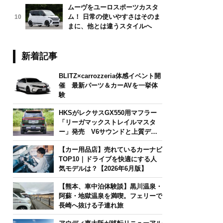
ムーヴをユーロスポーツカスタ
ム！ 日常の使いやすさはそのま
10
まに、他とは違うスタイルへ
新着記事
BLITZ×carrozzeria体感イベント開
催 最新パーツ＆カーAVを一挙体
験
HKSがレクサスGX550用マフラー
「リーガマックストレイルマスタ
ー」発売 V6サウンドと上質デザ
インを両立
【カー用品店】売れているカーナビ
TOP10｜ドライブを快適にする人
気モデルは？【2026年6月版】
【熊本、車中泊体験談】黒川温泉・
阿蘇・地獄温泉を満喫。フェリーで
長崎へ抜ける子連れ旅