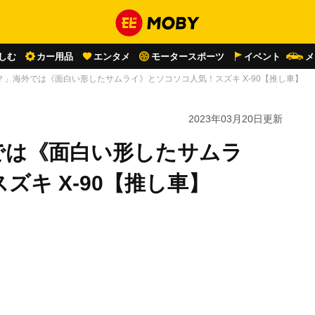
しむ
カー用品
エンタメ
モータースポーツ
イベント
メ
？」海外では《面白い形したサムライ》とソコソコ人気！スズキ X-90【推し車】
2023年03月20日
更新
では《面白い形したサムラ
ズキ X-90【推し車】