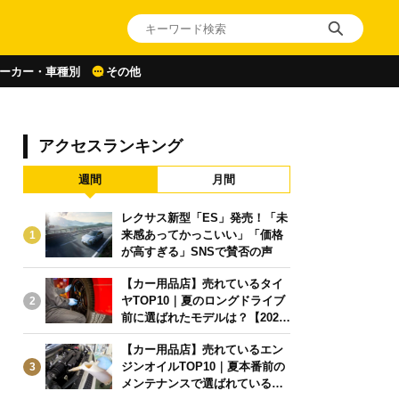
ーカー・車種別
その他
アクセスランキング
週間
月間
レクサス新型「ES」発売！「未
来感あってかっこいい」「価格
1
が高すぎる」SNSで賛否の声
【カー用品店】売れているタイ
ヤTOP10｜夏のロングドライブ
2
前に選ばれたモデルは？【2026
年6月版】
【カー用品店】売れているエン
ジンオイルTOP10｜夏本番前の
3
メンテナンスで選ばれている人