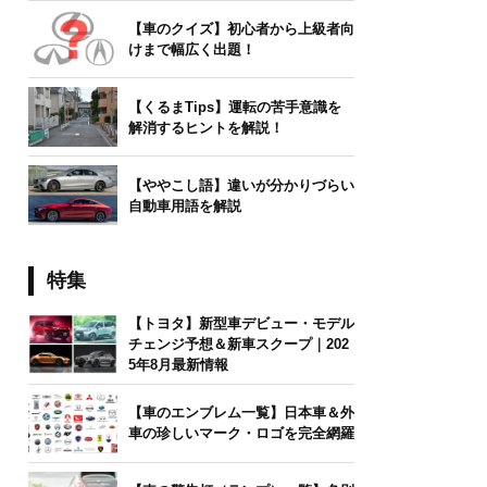
【車のクイズ】初心者から上級者向
けまで幅広く出題！
【くるまTips】運転の苦手意識を
解消するヒントを解説！
【ややこし語】違いが分かりづらい
自動車用語を解説
特集
【トヨタ】新型車デビュー・モデル
チェンジ予想＆新車スクープ｜202
5年8月最新情報
【車のエンブレム一覧】日本車＆外
車の珍しいマーク・ロゴを完全網羅