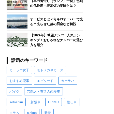
【車の警告灯（ランプ）一覧】色別
の危険度・表示灯の意味とは？
オービスとは？何キロオーバーで光
る？光らせた後の罰金など解説
【2024年】希望ナンバー人気ラン
キング！おしゃれなナンバーの選び
方を紹介
話題のキーワード
カーラバ女子
モトメガネカーズ
おすすめ記事
エピソード
カーラバ
バイク
芸能人・有名人の愛車
sotoshiru
新型車
DRIMO
推し車
コラム
pickup
新着