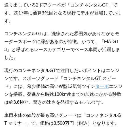
送り出している2ドアクーペが「コンチネンタルGT」で
す。2017年に通算3代目となる現行モデルが登場していま
す。
コンチネンタルGTは、洗練された雰囲気がありながらモ
ータースポーツに縁があるのが特徴。かつて、「FIA-GT
3」と呼ばれるレースカテゴリーでベース車両が活躍しま
した。
現行のコンチネンタルGTで注目したいポイントはエンジ
ンです。スポーツグレード「コンチネンタルGT スピー
ド」には、希少価値の高いW型12気筒ツイン
ターボ
エンジ
ンを搭載。発進から時速100km/hまでの加速にかかる秒数
は約3.6秒と、驚きの速さを発揮するモデルです。
車両本体の値段が最も高いグレードは「コンチネンタルG
T マリナー」で、価格は3,500万円（税込）となります。