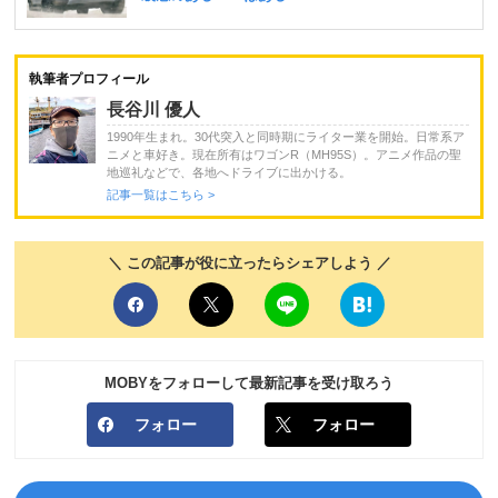
執筆者プロフィール
長谷川 優人
1990年生まれ。30代突入と同時期にライター業を開始。日常系ア
ニメと車好き。現在所有はワゴンR（MH95S）。アニメ作品の聖
地巡礼などで、各地へドライブに出かける。
記事一覧はこちら >
＼ この記事が役に立ったらシェアしよう ／
MOBYをフォローして最新記事を受け取ろう
フォロー
フォロー