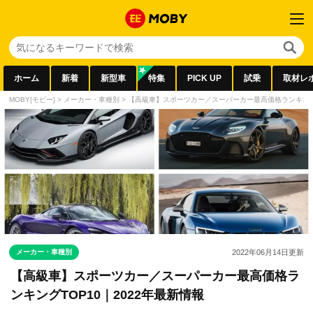
ホーム
新着
新型車
特集
PICK UP
試乗
取材レ
MOBY[モビー]
>
メーカー・車種別
>
【高級車】スポーツカー／スーパーカー最高価格ランキングT
メーカー・車種別
2022年06月14日
更新
【高級車】スポーツカー／スーパーカー最高価格ラ
ンキングTOP10｜2022年最新情報