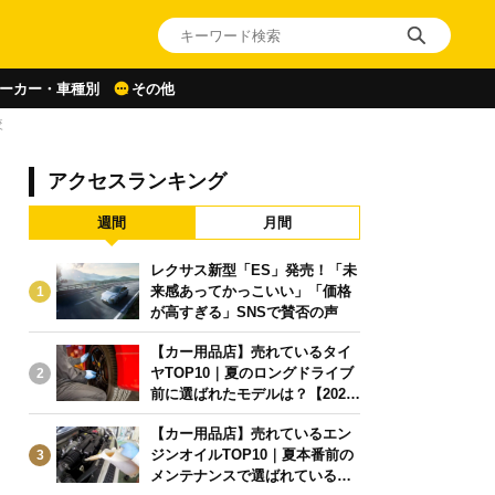
ーカー・車種別
その他
較
アクセスランキング
週間
月間
レクサス新型「ES」発売！「未
来感あってかっこいい」「価格
1
が高すぎる」SNSで賛否の声
【カー用品店】売れているタイ
ヤTOP10｜夏のロングドライブ
2
前に選ばれたモデルは？【2026
年6月版】
【カー用品店】売れているエン
ジンオイルTOP10｜夏本番前の
3
メンテナンスで選ばれている人