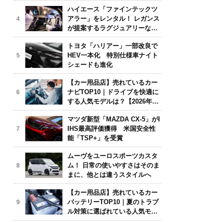
気モデルは？【2026年6月版】
ハイエース「ファインテックツ
アラー」をレンタル！ レガンス
4
が提案するラグジュアリーな移
動体験
トヨタ「ハリアー」一部改良で
HEV一本化 特別仕様車ナイト
5
シェードも進化
【カー用品店】売れているカー
ナビTOP10｜ドライブを快適に
6
する人気モデルは？【2026年6
月版】
マツダ新型「MAZDA CX-5」がI
IHS最高評価獲得 米国安全性
7
能「TSP+」を受賞
ムーヴをユーロスポーツカスタ
ム！ 日常の使いやすさはそのま
8
まに、他とは違うスタイルへ
【カー用品店】売れているカー
バッテリーTOP10｜夏のトラブ
9
ル対策に選ばれている人気モデ
ルは？【2026年6月版】