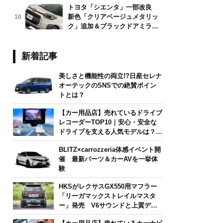
トヨタ「シエンタ」一部改良
新色「クリアベージュメタリッ
10
ク」追加＆ブラックドアミラー
採用
新着記事
美しさと機能性の両立!?日産セレナ
オーテックのSNSでの絶賛ポイン
トとは？
【カー用品店】売れているドライブ
レコーダーTOP10｜安心・安全な
ドライブを支える人気モデルは？
【2026年6月版】
BLITZ×carrozzeria体感イベント開
催 最新パーツ＆カーAVを一挙体
験
HKSがレクサスGX550用マフラー
「リーガマックストレイルマスタ
ー」発売 V6サウンドと上質デザ
インを両立