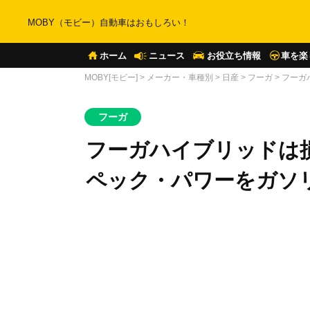
MOBY（モビー）自動車はおもしろい！
ホーム
ニュース
お役立ち情報
車を楽
MOBY[モビー]
>
メーカー・車種別
>
日産
>
フーガ
>
フーガ
フーガ
フーガハイブリッドは
ペック・パワーをガソ