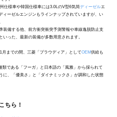
州仕様車や韓国仕様車には3.0LのV型6気筒
ディーゼル
エ
Lディーゼルエンジンもラインナップされていますが、い
。
準装備する他、前方衝突衝突予測警報や車線逸脱防止支
といった、最新の装備が多数用意されます。
6年11月までの間、三菱「プラウディア」として
OEM
供給も
の種類である「フーガ」と日本語の「風雅」から採られて
うに、「優美さ」と「ダイナミックさ」が調和した状態
はこちら！