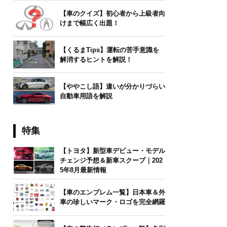
【車のクイズ】初心者から上級者向
けまで幅広く出題！
【くるまTips】運転の苦手意識を
解消するヒントを解説！
【ややこし語】違いが分かりづらい
自動車用語を解説
特集
【トヨタ】新型車デビュー・モデル
チェンジ予想＆新車スクープ｜202
5年8月最新情報
【車のエンブレム一覧】日本車＆外
車の珍しいマーク・ロゴを完全網羅