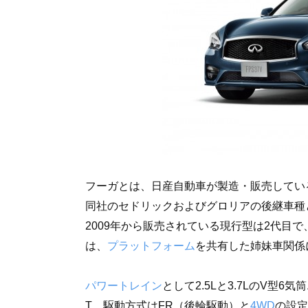
フーガとは、日産自動車が製造・販売してい
同社のセドリックおよびグロリアの後継車種と
2009年から販売されている現行型は2代目
は、
プラットフォーム
を共有した姉妹車関係
パワートレイン
として2.5Lと3.7LのV型
T、駆動方式はFR（後輪駆動）と
4WD
の設定