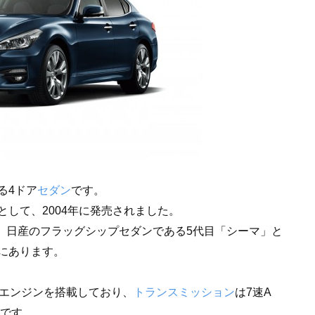
る4ドア
セダン
です。
して、2004年に発売されました。
で、日産のフラッグシップセダンである5代目「シーマ」と
にあります。
6気筒エンジンを搭載しており、
トランスミッション
は7速A
です。