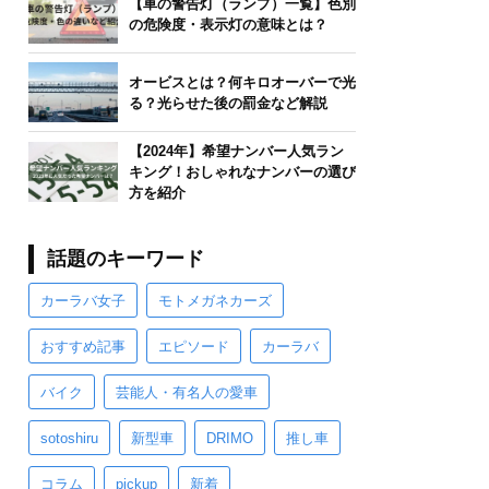
【車の警告灯（ランプ）一覧】色別
の危険度・表示灯の意味とは？
オービスとは？何キロオーバーで光
る？光らせた後の罰金など解説
【2024年】希望ナンバー人気ラン
キング！おしゃれなナンバーの選び
方を紹介
話題のキーワード
カーラバ女子
モトメガネカーズ
おすすめ記事
エピソード
カーラバ
バイク
芸能人・有名人の愛車
sotoshiru
新型車
DRIMO
推し車
コラム
pickup
新着