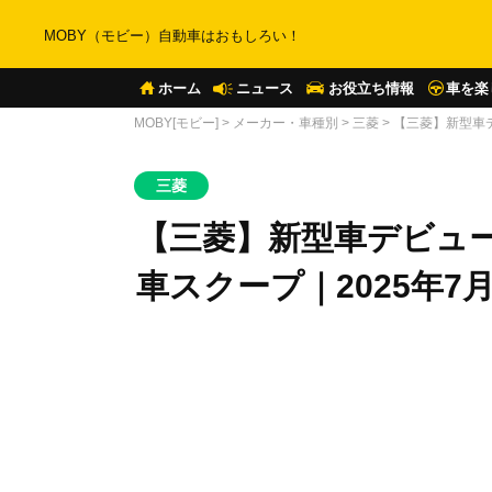
MOBY（モビー）自動車はおもしろい！
ホーム
ニュース
お役立ち情報
車を楽
MOBY[モビー]
>
メーカー・車種別
>
三菱
>
【三菱】新型車
三菱
【三菱】新型車デビュ
車スクープ｜2025年7