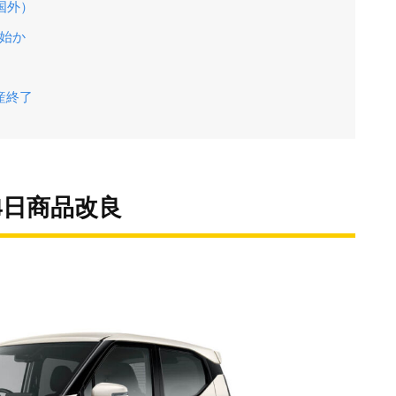
国外）
開始か
産終了
24日商品改良