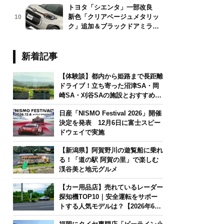
トヨタ「シエンタ」一部改良
新色「クリアベージュメタリッ
10
ク」追加＆ブラックドアミラー
採用
新着記事
【体験談】都内から姫路まで長距離
ドライブ！立ち寄った沼津SA・岡
崎SA・刈谷SAの施設とおすすめグ
ルメを紹介
日産「NISMO Festival 2026」開催
決定を発表 12月6日に富士スピー
ドウェイで実施
【新潟県】阿賀野川の遊覧船に乗れ
る！「道の駅 阿賀の里」で楽しむ
渓谷美と地元グルメ
【カー用品店】売れているレーダー
探知機TOP10｜安全運転をサポー
トする人気モデルは？【2026年6月
版】