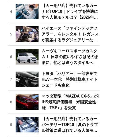
気モデルは？【2026年6月版】
【カー用品店】売れているカー
ナビTOP10｜ドライブを快適に
4
する人気モデルは？【2026年6
月版】
ハイエース「ファインテックツ
アラー」をレンタル！ レガンス
5
が提案するラグジュアリーな移
動体験
ムーヴをユーロスポーツカスタ
ム！ 日常の使いやすさはそのま
6
まに、他とは違うスタイルへ
トヨタ「ハリアー」一部改良で
HEV一本化 特別仕様車ナイト
7
シェードも進化
マツダ新型「MAZDA CX-5」がI
IHS最高評価獲得 米国安全性
8
能「TSP+」を受賞
【カー用品店】売れているカー
バッテリーTOP10｜夏のトラブ
9
ル対策に選ばれている人気モデ
ルは？【2026年6月版】