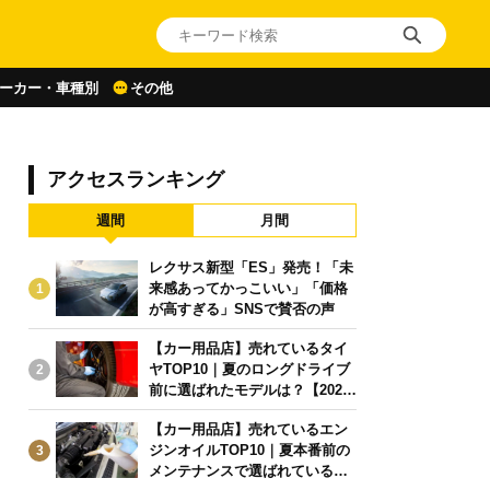
ーカー・車種別
その他
アクセスランキング
週間
月間
レクサス新型「ES」発売！「未
来感あってかっこいい」「価格
1
が高すぎる」SNSで賛否の声
【カー用品店】売れているタイ
ヤTOP10｜夏のロングドライブ
2
前に選ばれたモデルは？【2026
年6月版】
【カー用品店】売れているエン
ジンオイルTOP10｜夏本番前の
3
メンテナンスで選ばれている人