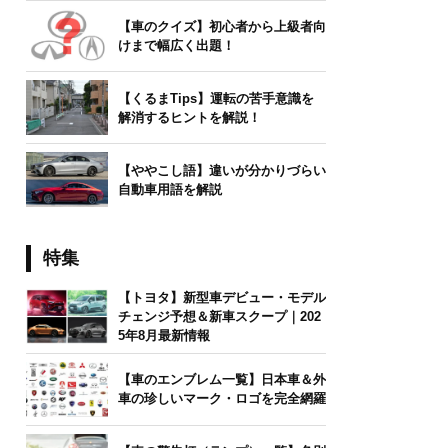
【車のクイズ】初心者から上級者向
けまで幅広く出題！
【くるまTips】運転の苦手意識を
解消するヒントを解説！
【ややこし語】違いが分かりづらい
自動車用語を解説
特集
【トヨタ】新型車デビュー・モデル
チェンジ予想＆新車スクープ｜202
5年8月最新情報
【車のエンブレム一覧】日本車＆外
車の珍しいマーク・ロゴを完全網羅