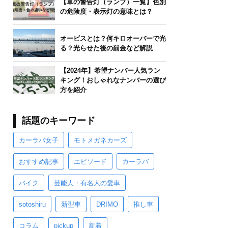
【車の警告灯（ランプ）一覧】色別
の危険度・表示灯の意味とは？
オービスとは？何キロオーバーで光
る？光らせた後の罰金など解説
【2024年】希望ナンバー人気ラン
キング！おしゃれなナンバーの選び
方を紹介
話題のキーワード
カーラバ女子
モトメガネカーズ
おすすめ記事
エピソード
カーラバ
バイク
芸能人・有名人の愛車
sotoshiru
新型車
DRIMO
推し車
コラム
pickup
新着