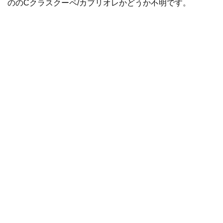
ののCクラスクーペ/カブリオレかどうか不明です。