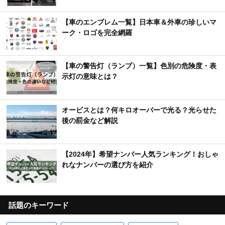
【車のエンブレム一覧】日本車＆外車の珍しいマ
ーク・ロゴを完全網羅
【車の警告灯（ランプ）一覧】色別の危険度・表
示灯の意味とは？
オービスとは？何キロオーバーで光る？光らせた
後の罰金など解説
【2024年】希望ナンバー人気ランキング！おしゃ
れなナンバーの選び方を紹介
話題のキーワード