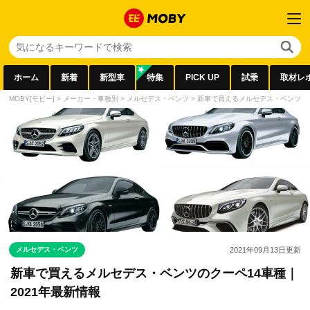
ホーム
新着
新型車
特集
PICK UP
試乗
取材レ
MOBY[モビー]
>
メーカー・車種別
>
メルセデス・ベンツ
>
新車で買えるメルセデス・ベンツのク
メルセデス・ベンツ
2021年09月13日
更新
新車で買えるメルセデス・ベンツのクーペ14車種｜
2021年最新情報