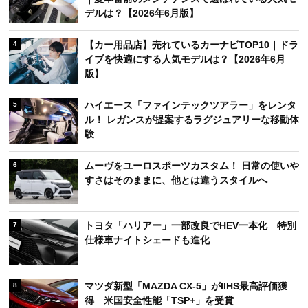
デルは？【2026年6月版】
【カー用品店】売れているカーナビTOP10｜ドラ
4
イブを快適にする人気モデルは？【2026年6月
版】
ハイエース「ファインテックツアラー」をレンタ
5
ル！ レガンスが提案するラグジュアリーな移動体
験
ムーヴをユーロスポーツカスタム！ 日常の使いや
6
すさはそのままに、他とは違うスタイルへ
トヨタ「ハリアー」一部改良でHEV一本化 特別
7
仕様車ナイトシェードも進化
マツダ新型「MAZDA CX-5」がIIHS最高評価獲
8
得 米国安全性能「TSP+」を受賞