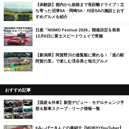
【体験談】都内から姫路まで長距離ドライブ！立
ち寄った沼津SA・岡崎SA・刈谷SAの施設とおす
すめグルメを紹介
日産「NISMO Festival 2026」開催決定を発表
12月6日に富士スピードウェイで実施
【新潟県】阿賀野川の遊覧船に乗れる！「道の駅
阿賀の里」で楽しむ渓谷美と地元グルメ
おすすめ記事
【国産＆外車】新型デビュー・モデルチェンジ予
想＆新車スクープ・リーク情報一覧
#みぃぱーきんぐの車紹介【MOBY×YouTuber】