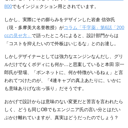
800
でもインジェクション用とされています。
しかし、実際にその膨らみをデザインした岩倉 信弥氏
（現・多摩美大名誉教授）が
コラム「千字薬」第6話「200
ccの見せ方」
で語ったところによると、設計部門からは
「コストを抑えたいので外板はいじるな」とのお達し。
しかしデザイナーとしては強力なエンジンなんだし、グリ
ルだけでなくボディにも何か…と思案していると本田 宗一
郎氏が登場、「ボンネットに、何か特徴がいるねぇ」と言
われてつけたのが、「4連キャブの真上あたりに、いかに
も意味ありげな出っ張り」だそうです。
おかげで設計からは意味のない変更だと苦言を言われたら
しく、どうも同じOBでもエンジニア氏の言い分とはだい
ぶかけ離れていますが、真実はどうだったのでしょう？