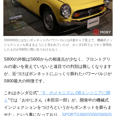
S500/600にはないボンネットのパワーバルジは4連キャブ直上で、機械式イン
ジェクションも収まるようにと言われていたが、ホンダ145でようやく実用化
したものがS800に間に合うわけもなく…
S800の外観はS600からの相違点が少なく、フロントグリ
ルの違いを覚えていないと遠目での判別は難しくなります
が、近づけばボンネットにぷっくり膨れたパワーバルジが
S800最大の特徴です。
これはホンダ公式”
「S」のメカニズム OBエンジニアに聞
く
”では「おやじさん（本田宗一郎）が、開発中の機械式
インジェクションをつけろというからボンネットを膨らま
せた」という事になっており、
SPORTS360/S500/S600/S