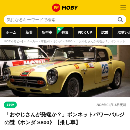
ホーム
新着
新型車
特集
PICK UP
試乗
取材レ
MOBY[モビー]
>
メーカー・車種別
>
ホンダ
>
S800
>
「おやじさんが発端か？」ボンネットパワ
S800
2023年01月16日
更新
「おやじさんが発端か？」ボンネットパワーバルジ
の謎《ホンダ S800》【推し車】