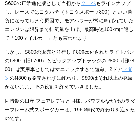
S600の正常進化版として当初から
クーペ
もラインナップ
し、レースではヨタハチ（トヨタスポーツ800）といい勝
負になってしまう原因で、モアパワーが常に叫ばれていた
エンジンは限界まで排気量を上げ、最高時速160kmに達し
て「100マイルカー」とも言われます。
しかし、S800の販売と並行して800cc化されたライトバン
のL800（旧L700）とピックアップトラックのP800（旧P8
00）は実用車としてはマニアックすぎて短命、2ドア
セダ
ン
のN800も発売されずに終わり、S800はそれ以上の発展
がないまま、その役割を終えていきました。
同時期の日産 フェアレディと同様、パワフルなだけのラダ
ーフレーム式スポーツカーは、1960年代で終わりを迎えた
のです。