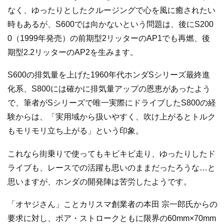
なく、ゆったりとしたクルージングで心を風に癒されたい
時もあるが、S600では向かないという問題は、後にS200
0（1999年発売）の前期型2リッターのAP1でも再燃、後
期型2.2リッターのAP2を生みます。
S600の排気量を上げた1960年代ホンダSシリーズ最終進
化系、S800には確かに排気量アップの恩恵があったよう
で、筆者がSシリーズで唯一実際にドライブしたS800の経
験からは、「実用域から扱いやすく、吹け上がるとトルク
もモリモリ立ち上がる」という印象。
これなら街乗りで使ってもキビキビ走り、ゆったりしたド
ライブも、レースでの活躍も思いのままだったろうな…と
思いますが、ホンダの開発陣は苦労したようです。
「オヤジさん」ことカリスマ創業者の本田 宗一郎氏からの
要求に対し、ボア・ストロークともに限界の60mm×70mm