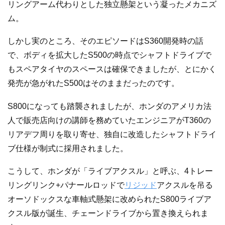
リングアーム代わりとした独立懸架という凝ったメカニズ
ム。
しかし実のところ、そのエピソードはS360開発時の話
で、ボディを拡大したS500の時点でシャフトドライブで
もスペアタイヤのスペースは確保できましたが、とにかく
発売が急がれたS500はそのままだったのです。
S800になっても踏襲されましたが、ホンダのアメリカ法
人で販売店向けの講師を務めていたエンジニアがT360の
リアデフ周りを取り寄せ、独自に改造したシャフトドライ
ブ仕様が制式に採用されました。
こうして、ホンダが「ライブアクスル」と呼ぶ、4トレー
リングリンク+パナールロッドで
リジッド
アクスルを吊る
オーソドックスな車軸式懸架に改められたS800ライブア
クスル版が誕生、チェーンドライブから置き換えられま