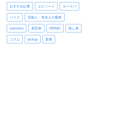
おすすめ記事
エピソード
カーラバ
バイク
芸能人・有名人の愛車
sotoshiru
新型車
DRIMO
推し車
コラム
pickup
新着