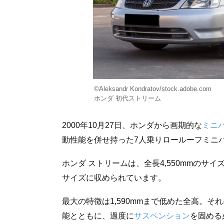
©Aleksandr Kondratov/stock.adobe.com
ホンダ 初代ストリーム
2000年10月27日、ホンダから画期的な
ミニ
動性能を併せ持った7人乗りロールーフミニ
ホンダ ストリームは、全長4,550mmのサイ
サイズに収められています。
最大の特徴は1,590mmまで低めた全高。
能とともに、過度に
サスペンション
を固める