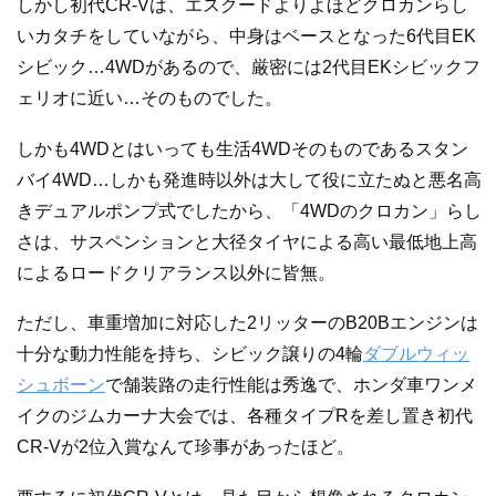
しかし初代CR-Vは、エスクードよりよほどクロカンらし
いカタチをしていながら、中身はベースとなった6代目EK
シビック…4WDがあるので、厳密には2代目EKシビックフ
ェリオに近い…そのものでした。
しかも4WDとはいっても生活4WDそのものであるスタン
バイ4WD…しかも発進時以外は大して役に立たぬと悪名高
きデュアルポンプ式でしたから、「4WDのクロカン」らし
さは、サスペンションと大径タイヤによる高い最低地上高
によるロードクリアランス以外に皆無。
ただし、車重増加に対応した2リッターのB20Bエンジンは
十分な動力性能を持ち、シビック譲りの4輪
ダブルウィッ
シュボーン
で舗装路の走行性能は秀逸で、ホンダ車ワンメ
イクのジムカーナ大会では、各種タイプRを差し置き初代
CR-Vが2位入賞なんて珍事があったほど。