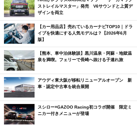
ストレイルマスター」発売 V6サウンドと上質デ
ザインを両立
【カー用品店】売れているカーナビTOP10｜ドラ
イブを快適にする人気モデルは？【2026年6月
版】
【熊本、車中泊体験談】黒川温泉・阿蘇・地獄温
泉を満喫。フェリーで長崎へ抜ける子連れ旅
アウディ東大阪が移転リニューアルオープン 新
車・認定中古車を統合展開
スシロー×GAZOO Racing初コラボ開催 限定ミ
ニカー付きメニューが登場