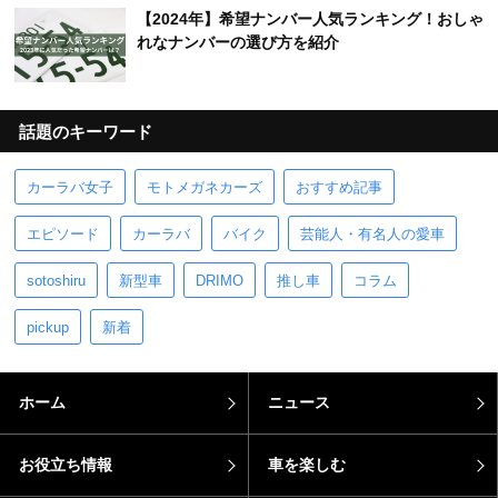
【2024年】希望ナンバー人気ランキング！おしゃ
れなナンバーの選び方を紹介
話題のキーワード
カーラバ女子
モトメガネカーズ
おすすめ記事
エピソード
カーラバ
バイク
芸能人・有名人の愛車
sotoshiru
新型車
DRIMO
推し車
コラム
pickup
新着
ホーム
ニュース
お役立ち情報
車を楽しむ