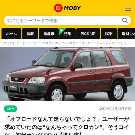
ホーム
新着
新型車
特集
PICK UP
試乗
取材レ
MOBY[モビー]
>
メーカー・車種別
>
ホンダ
>
CR-V
>
「オフロードなんて走らないでしょ？」ユ
CR-V
2024年04月05日
更新
「オフロードなんて走らないでしょ？」ユーザーが
求めていたのは“なんちゃってクロカン”、そうコイ