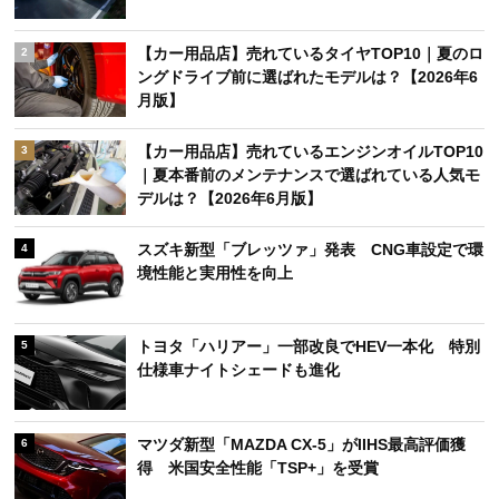
【カー用品店】売れているタイヤTOP10｜夏のロ
2
ングドライブ前に選ばれたモデルは？【2026年6
月版】
【カー用品店】売れているエンジンオイルTOP10
3
｜夏本番前のメンテナンスで選ばれている人気モ
デルは？【2026年6月版】
スズキ新型「ブレッツァ」発表 CNG車設定で環
4
境性能と実用性を向上
トヨタ「ハリアー」一部改良でHEV一本化 特別
5
仕様車ナイトシェードも進化
マツダ新型「MAZDA CX-5」がIIHS最高評価獲
6
得 米国安全性能「TSP+」を受賞