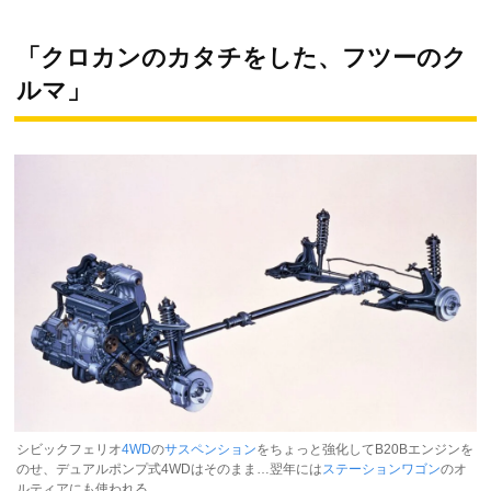
「クロカンのカタチをした、フツーのク
ルマ」
シビックフェリオ
4WD
の
サスペンション
をちょっと強化してB20Bエンジンを
のせ、デュアルポンプ式4WDはそのまま…翌年には
ステーションワゴン
のオ
ルティアにも使われる、