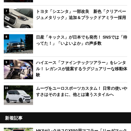
トヨタ「シエンタ」一部改良 新色「クリアベー
7
ジュメタリック」追加＆ブラックドアミラー採用
日産「キックス」が日本でも発売！ SNSでは「待
8
ってた！」「いよいよか」の声多数
ハイエース「ファインテックツアラー」をレンタ
9
ル！ レガンスが提案するラグジュアリーな移動体
験
ムーヴをユーロスポーツカスタム！ 日常の使いや
10
すさはそのままに、他とは違うスタイルへ
新着記事
HKSがレクサスGX550用マフラー「リーガマック