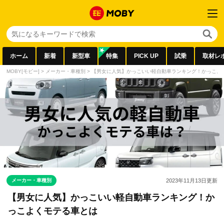
ホーム
新着
新型車
特集
PICK UP
試乗
取材レ
MOBY[モビー]
>
メーカー・車種別
>
【男女に人気】かっこいい軽自動車ランキング！かっこよ
メーカー・車種別
2023年11月13日
更新
【男女に人気】かっこいい軽自動車ランキング！か
っこよくモテる車とは