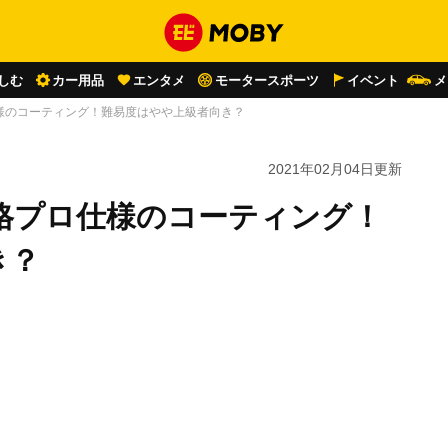
しむ
カー用品
エンタメ
モータースポーツ
イベント
メ
様のコーティング！難易度はやや上級者向き？
2021年02月04日
更新
格プロ仕様のコーティング！
き？