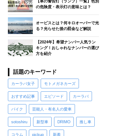
【車の警告灯（ランプ）一覧】色別
の危険度・表示灯の意味とは？
オービスとは？何キロオーバーで光
る？光らせた後の罰金など解説
【2024年】希望ナンバー人気ラン
キング！おしゃれなナンバーの選び
方を紹介
話題のキーワード
カーラバ女子
モトメガネカーズ
おすすめ記事
エピソード
カーラバ
バイク
芸能人・有名人の愛車
sotoshiru
新型車
DRIMO
推し車
コラム
pickup
新着