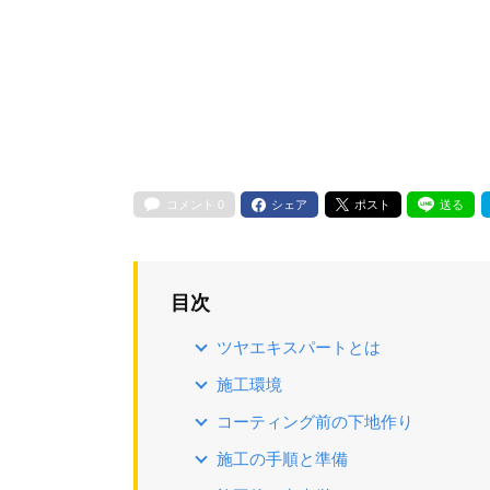
コメント
0
シェア
ポスト
送る
目次
ツヤエキスパートとは
施工環境
コーティング前の下地作り
施工の手順と準備