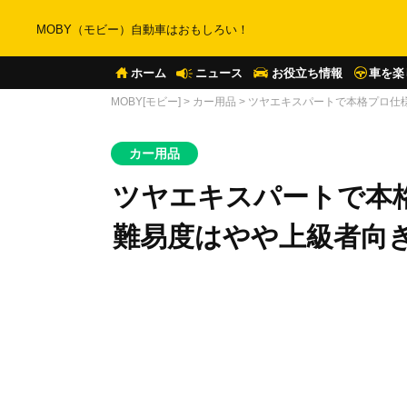
MOBY（モビー）自動車はおもしろい！
ホーム
ニュース
お役立ち情報
車を楽
MOBY[モビー]
>
カー用品
>
ツヤエキスパートで本格プロ仕
カー用品
ツヤエキスパートで本
難易度はやや上級者向