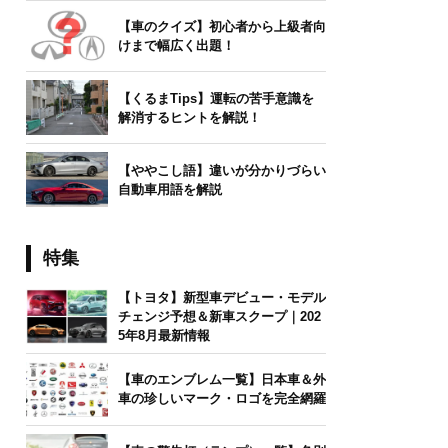
【車のクイズ】初心者から上級者向
けまで幅広く出題！
【くるまTips】運転の苦手意識を
解消するヒントを解説！
【ややこし語】違いが分かりづらい
自動車用語を解説
特集
【トヨタ】新型車デビュー・モデル
チェンジ予想＆新車スクープ｜202
5年8月最新情報
【車のエンブレム一覧】日本車＆外
車の珍しいマーク・ロゴを完全網羅