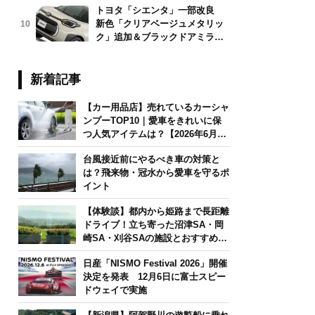
トヨタ「シエンタ」一部改良
新色「クリアベージュメタリッ
10
ク」追加＆ブラックドアミラー
採用
新着記事
【カー用品店】売れているカーシャ
ンプーTOP10｜愛車をきれいに保
つ人気アイテムは？【2026年6月
版】
台風接近前にやるべき車の対策と
は？飛来物・冠水から愛車を守るポ
イント
【体験談】都内から姫路まで長距離
ドライブ！立ち寄った沼津SA・岡
崎SA・刈谷SAの施設とおすすめグ
ルメを紹介
日産「NISMO Festival 2026」開催
決定を発表 12月6日に富士スピー
ドウェイで実施