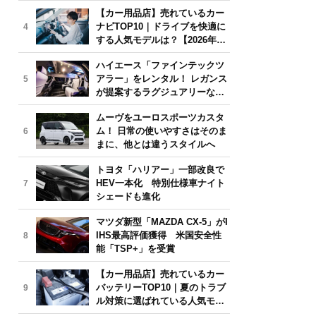
気モデルは？【2026年6月版】
【カー用品店】売れているカー
ナビTOP10｜ドライブを快適に
4
する人気モデルは？【2026年6
月版】
ハイエース「ファインテックツ
アラー」をレンタル！ レガンス
5
が提案するラグジュアリーな移
動体験
ムーヴをユーロスポーツカスタ
ム！ 日常の使いやすさはそのま
6
まに、他とは違うスタイルへ
トヨタ「ハリアー」一部改良で
HEV一本化 特別仕様車ナイト
7
シェードも進化
マツダ新型「MAZDA CX-5」がI
IHS最高評価獲得 米国安全性
8
能「TSP+」を受賞
【カー用品店】売れているカー
バッテリーTOP10｜夏のトラブ
9
ル対策に選ばれている人気モデ
ルは？【2026年6月版】