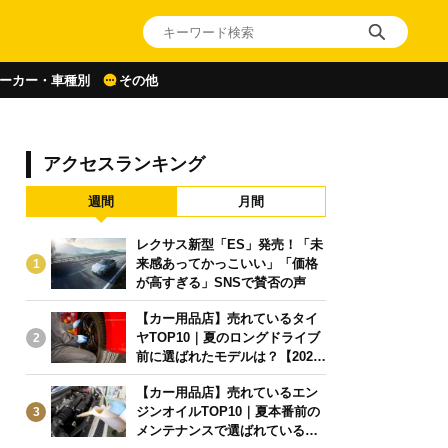
ーカー・車種別
その他
アクセスランキング
週間
月間
レクサス新型「ES」発売！「未
来感あってかっこいい」「価格
1
が高すぎる」SNSで賛否の声
【カー用品店】売れているタイ
ヤTOP10｜夏のロングドライブ
2
前に選ばれたモデルは？【2026
年6月版】
【カー用品店】売れているエン
ジンオイルTOP10｜夏本番前の
3
メンテナンスで選ばれている人