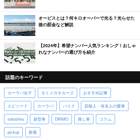
オービスとは？何キロオーバーで光る？光らせた
後の罰金など解説
【2024年】希望ナンバー人気ランキング！おしゃ
れなナンバーの選び方を紹介
話題のキーワード
カーラバ女子
モトメガネカーズ
おすすめ記事
エピソード
カーラバ
バイク
芸能人・有名人の愛車
sotoshiru
新型車
DRIMO
推し車
コラム
pickup
新着