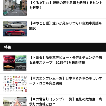
【くるまTips】運転の苦手意識を解消するヒント
を解説！
【ややこし語】違いが分かりづらい自動車用語を
解説
特集
【トヨタ】新型車デビュー・モデルチェンジ予想
＆新車スクープ｜2025年8月最新情報
【車のエンブレム一覧】日本車＆外車の珍しいマ
ーク・ロゴを完全網羅
【車の警告灯（ランプ）一覧】色別の危険度・表
示灯の意味とは？