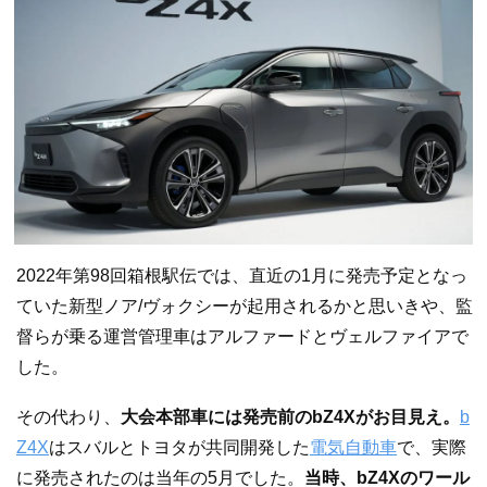
2022年第98回箱根駅伝では、直近の1月に発売予定となっ
ていた新型ノア/ヴォクシーが起用されるかと思いきや、監
督らが乗る運営管理車はアルファードとヴェルファイアで
した。
その代わり、
大会本部車には発売前のbZ4Xがお目見え。
b
Z4X
はスバルとトヨタが共同開発した
電気自動車
で、実際
に発売されたのは当年の5月でした。
当時、bZ4Xのワール