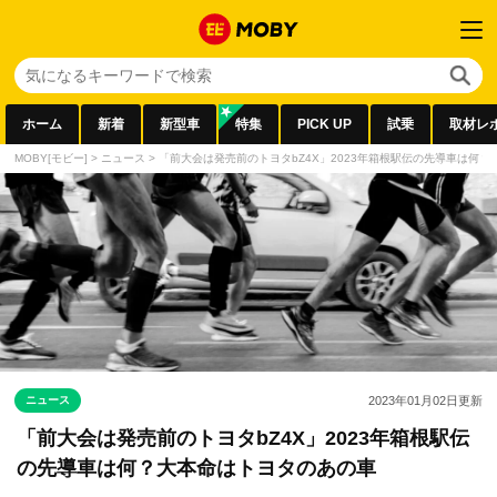
ホーム
新着
新型車
特集
PICK UP
試乗
取材レ
MOBY[モビー]
>
ニュース
>
「前大会は発売前のトヨタbZ4X」2023年箱根駅伝の先導車は何
ニュース
2023年01月02日
更新
「前大会は発売前のトヨタbZ4X」2023年箱根駅伝
の先導車は何？大本命はトヨタのあの車