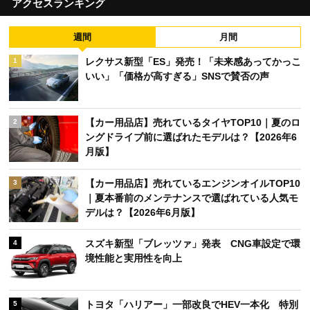
アクセスランキング
週間
月間
レクサス新型「ES」発売！「未来感あってかっこ
1
いい」「価格が高すぎる」SNSで賛否の声
【カー用品店】売れているタイヤTOP10｜夏のロ
2
ングドライブ前に選ばれたモデルは？【2026年6
月版】
【カー用品店】売れているエンジンオイルTOP10
3
｜夏本番前のメンテナンスで選ばれている人気モ
デルは？【2026年6月版】
スズキ新型「ブレッツァ」発表 CNG車設定で環
4
境性能と実用性を向上
トヨタ「ハリアー」一部改良でHEV一本化 特別
5