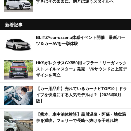
すさはそのままに、他とは違うスタイルへ
新着記事
BLITZ×carrozzeria体感イベント開催 最新パー
ツ＆カーAVを一挙体験
HKSがレクサスGX550用マフラー「リーガマック
ストレイルマスター」発売 V6サウンドと上質デ
ザインを両立
【カー用品店】売れているカーナビTOP10｜ドラ
イブを快適にする人気モデルは？【2026年6月
版】
【熊本、車中泊体験談】黒川温泉・阿蘇・地獄温
泉を満喫。フェリーで長崎へ抜ける子連れ旅