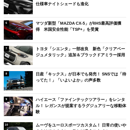
仕様車ナイトシェードも進化
マツダ新型「MAZDA CX-5」がIIHS最高評価獲
6
得 米国安全性能「TSP+」を受賞
トヨタ「シエンタ」一部改良 新色「クリアベー
7
ジュメタリック」追加＆ブラックドアミラー採用
日産「キックス」が日本でも発売！ SNSでは「待
8
ってた！」「いよいよか」の声多数
ハイエース「ファインテックツアラー」をレンタ
9
ル！ レガンスが提案するラグジュアリーな移動体
験
ムーヴをユーロスポーツカスタム！ 日常の使いや
10