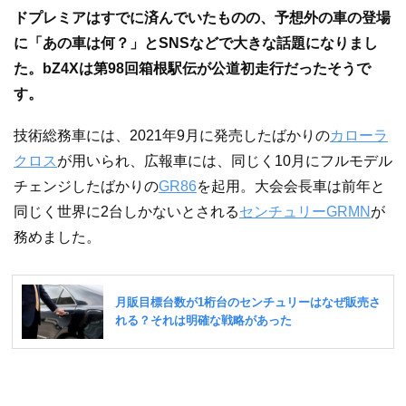
ドプレミアはすでに済んでいたものの、予想外の車の登場
に「あの車は何？」とSNSなどで大きな話題になりまし
た。bZ4Xは第98回箱根駅伝が公道初走行だったそうで
す。
技術総務車には、2021年9月に発売したばかりの
カローラ
クロス
が用いられ、広報車には、同じく10月にフルモデル
チェンジしたばかりの
GR86
を起用。大会会長車は前年と
同じく世界に2台しかないとされる
センチュリーGRMN
が
務めました。