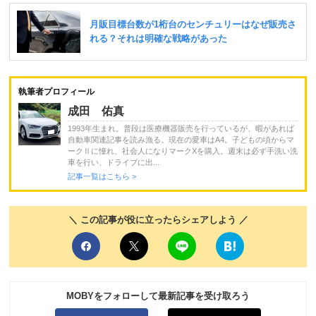
執筆者プロフィール
成田 佑真
1993年生まれ。普段は医療機器販売を行っているが、暇があれば
自動車関連記事を読み漁る。現在の愛車はA4。子どもの頃からマ
ークⅡに憧れ、社会人になりマークXを購入。週末は必ず手洗い洗
車を行い、ドライブに出...
記事一覧はこちら >
＼ この記事が役に立ったらシェアしよう ／
MOBYをフォローして最新記事を受け取ろう