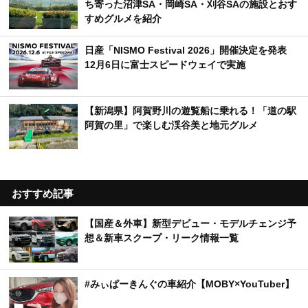
ち寄った沼津SA・岡崎SA・刈谷SAの施設とおす
すめグルメを紹介
日産「NISMO Festival 2026」開催決定を発表
12月6日に富士スピードウェイで実施
【新潟県】阿賀野川の遊覧船に乗れる！「道の駅
阿賀の里」で楽しむ渓谷美と地元グルメ
おすすめ記事
【国産＆外車】新型デビュー・モデルチェンジ予
想＆新車スクープ・リーク情報一覧
#みぃぱーきんぐの車紹介【MOBY×YouTuber】