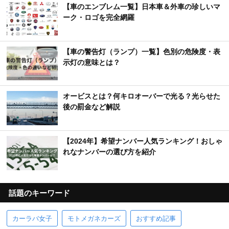
【車のエンブレム一覧】日本車＆外車の珍しいマ
ーク・ロゴを完全網羅
【車の警告灯（ランプ）一覧】色別の危険度・表
示灯の意味とは？
オービスとは？何キロオーバーで光る？光らせた
後の罰金など解説
【2024年】希望ナンバー人気ランキング！おしゃ
れなナンバーの選び方を紹介
話題のキーワード
カーラバ女子
モトメガネカーズ
おすすめ記事