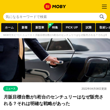
ホーム
新着
新型車
特集
PICK UP
試乗
取材レ
MOBY[モビー]
>
ニュース
>
月販目標台数が1桁台のセンチュリーはなぜ販売される？それは明
ニュース
2022年04月08日
更新
月販目標台数が1桁台のセンチュリーはなぜ販売さ
れる？それは明確な戦略があった