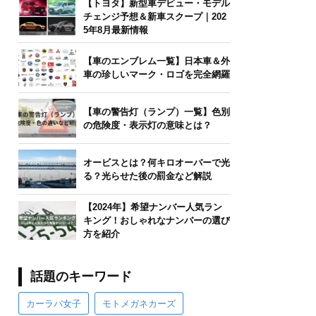
【トヨタ】新型車デビュー・モデル
チェンジ予想＆新車スクープ｜202
5年8月最新情報
【車のエンブレム一覧】日本車＆外
車の珍しいマーク・ロゴを完全網羅
【車の警告灯（ランプ）一覧】色別
の危険度・表示灯の意味とは？
オービスとは？何キロオーバーで光
る？光らせた後の罰金など解説
【2024年】希望ナンバー人気ラン
キング！おしゃれなナンバーの選び
方を紹介
話題のキーワード
カーラバ女子
モトメガネカーズ