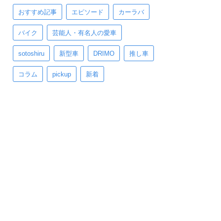
おすすめ記事
エピソード
カーラバ
バイク
芸能人・有名人の愛車
sotoshiru
新型車
DRIMO
推し車
コラム
pickup
新着