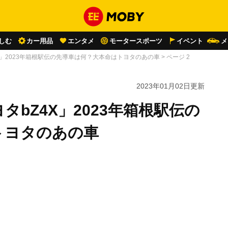
しむ
カー用品
エンタメ
モータースポーツ
イベント
メ
X」2023年箱根駅伝の先導車は何？大本命はトヨタのあの車
>
ページ 2
2023年01月02日
更新
bZ4X」2023年箱根駅伝の
トヨタのあの車