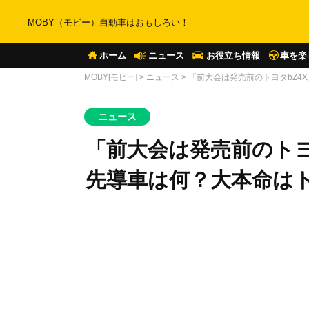
MOBY（モビー）自動車はおもしろい！
ホーム
ニュース
お役立ち情報
車を楽
MOBY[モビー]
>
ニュース
>
「前大会は発売前のトヨタbZ4
ニュース
「前大会は発売前のトヨタ
先導車は何？大本命は