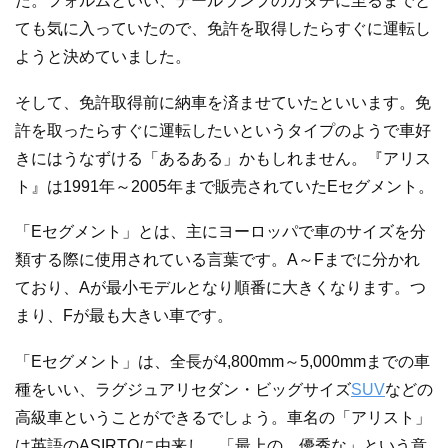
た。フォルムといい、テールランプのカタチに至るまでと
ても気に入っていたので、免許を取得したらすぐに運転し
ようと決めていました。
そして、免許取得前に納車を済ませていたといいます。免
許を取ったらすぐに運転したいというタイプのようで車好
きにはうなずける「あるある」かもしれません。『アリス
ト』は1991年～2005年まで販売されていたEセグメント。
「Eセグメント」とは、主にヨーロッパで車のサイズを分
類する際に使用されている言葉です。A～Fまでに分かれ
ており、Aが最小モデルとなり順番に大きくなります。つ
まり、Fが最も大きい車です。
「Eセグメント」は、全長が4,800mm～5,000mmまでの車
種をいい、ラグジュアリセダン・ビッグサイズ
SUV
などの
高級車ということができるでしょう。車名の「アリスト」
は英語のASIRTOに由来し、「最上の、優秀な」という意