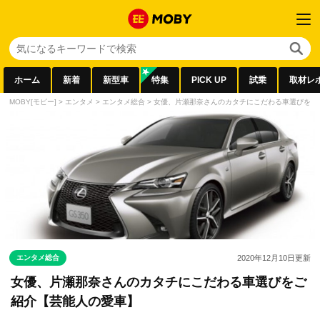
ホーム
新着
新型車
特集
PICK UP
試乗
取材レ
MOBY[モビー]
>
エンタメ
>
エンタメ総合
>
女優、片瀬那奈さんのカタチにこだわる車選びをご
エンタメ総合
2020年12月10日
更新
女優、片瀬那奈さんのカタチにこだわる車選びをご
紹介【芸能人の愛車】