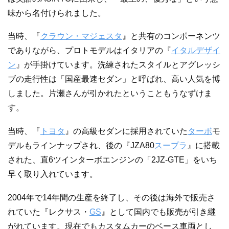
味から名付けられました。
当時、『
クラウン・マジェスタ
』と共有のコンポーネンツ
でありながら、プロトモデルはイタリアの『
イタルデザイ
ン
』が手掛けています。洗練されたスタイルとアグレッシ
ブの走行性は「国産最速セダン」と呼ばれ、高い人気を博
しました。片瀬さんが引かれたということもうなずけま
す。
当時、『
トヨタ
』の高級セダンに採用されていた
ターボ
モ
デルもラインナップされ、後の『JZA80
スープラ
』に搭載
された、直6ツインターボエンジンの「2JZ-GTE」をいち
早く取り入れています。
2004年で14年間の生産を終了し、その後は海外で販売さ
れていた『レクサス・
GS
』として国内でも販売が引き継
がれています。現在でもカスタムカーのベース車両とし