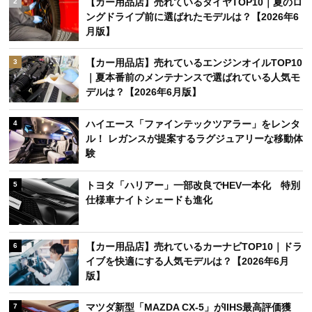
【カー用品店】売れているタイヤTOP10｜夏のロ
2
ングドライブ前に選ばれたモデルは？【2026年6
月版】
【カー用品店】売れているエンジンオイルTOP10
3
｜夏本番前のメンテナンスで選ばれている人気モ
デルは？【2026年6月版】
ハイエース「ファインテックツアラー」をレンタ
4
ル！ レガンスが提案するラグジュアリーな移動体
験
トヨタ「ハリアー」一部改良でHEV一本化 特別
5
仕様車ナイトシェードも進化
【カー用品店】売れているカーナビTOP10｜ドラ
6
イブを快適にする人気モデルは？【2026年6月
版】
マツダ新型「MAZDA CX-5」がIIHS最高評価獲
7