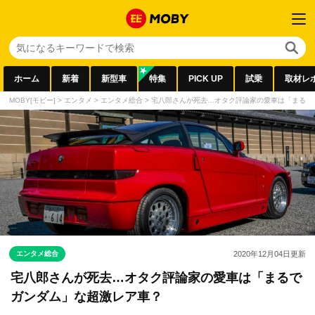
ホーム
新着
新型車
特集
PICK UP
試乗
取材レ
MOBY[モビー]
>
エンタメ
>
エンタメ総合
>
宅八郎さんが死去…オタク評論家の愛車は「まるで
エンタメ総合
2020年12月04日
更新
宅八郎さんが死去…オタク評論家の愛車は「まるで
ガンダム」な超激レア車？