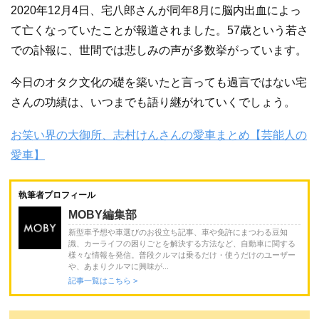
2020年12月4日、宅八郎さんが同年8月に脳内出血によっ
て亡くなっていたことが報道されました。57歳という若さ
での訃報に、世間では悲しみの声が多数挙がっています。
今日のオタク文化の礎を築いたと言っても過言ではない宅
さんの功績は、いつまでも語り継がれていくでしょう。
お笑い界の大御所、志村けんさんの愛車まとめ【芸能人の
愛車】
執筆者プロフィール
MOBY編集部
新型車予想や車選びのお役立ち記事、車や免許にまつわる豆知
識、カーライフの困りごとを解決する方法など、自動車に関する
様々な情報を発信。普段クルマは乗るだけ・使うだけのユーザー
や、あまりクルマに興味が...
記事一覧はこちら >