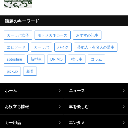
話題のキーワード
カーラバ女子
モトメガネカーズ
おすすめ記事
エピソード
カーラバ
バイク
芸能人・有名人の愛車
sotoshiru
新型車
DRIMO
推し車
コラム
pickup
新着
ホーム
ニュース
お役立ち情報
車を楽しむ
カー用品
エンタメ