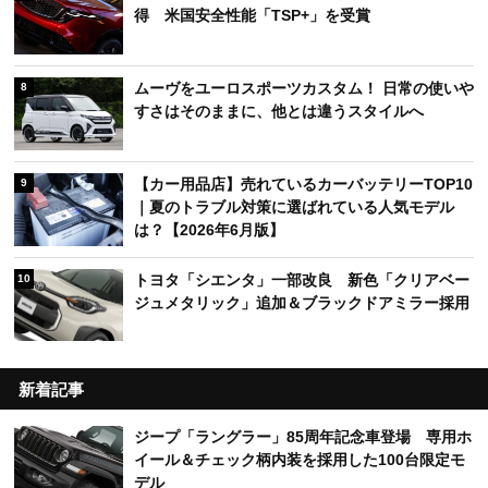
得 米国安全性能「TSP+」を受賞
ムーヴをユーロスポーツカスタム！ 日常の使いや
8
すさはそのままに、他とは違うスタイルへ
【カー用品店】売れているカーバッテリーTOP10
9
｜夏のトラブル対策に選ばれている人気モデル
は？【2026年6月版】
トヨタ「シエンタ」一部改良 新色「クリアベー
10
ジュメタリック」追加＆ブラックドアミラー採用
新着記事
ジープ「ラングラー」85周年記念車登場 専用ホ
イール＆チェック柄内装を採用した100台限定モ
デル