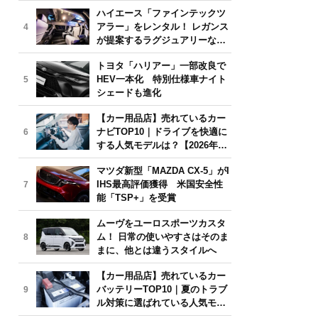
気モデルは？【2026年6月版】
ハイエース「ファインテックツ
アラー」をレンタル！ レガンス
4
が提案するラグジュアリーな移
動体験
トヨタ「ハリアー」一部改良で
HEV一本化 特別仕様車ナイト
5
シェードも進化
【カー用品店】売れているカー
ナビTOP10｜ドライブを快適に
6
する人気モデルは？【2026年6
月版】
マツダ新型「MAZDA CX-5」がI
IHS最高評価獲得 米国安全性
7
能「TSP+」を受賞
ムーヴをユーロスポーツカスタ
ム！ 日常の使いやすさはそのま
8
まに、他とは違うスタイルへ
【カー用品店】売れているカー
バッテリーTOP10｜夏のトラブ
9
ル対策に選ばれている人気モデ
ルは？【2026年6月版】