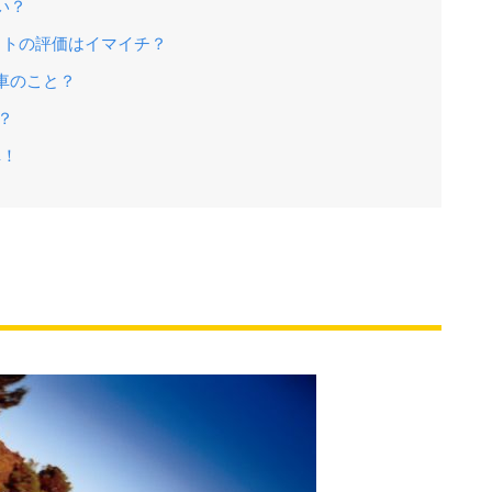
い？
イトの評価はイマイチ？
車のこと？
？
車！