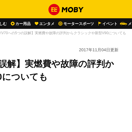
しむ
カー用品
エンタメ
モータースポーツ
イベント
メ
ボV70への5つの誤解】実燃費や故障の評判からクラシックや新型V90についても
2017年11月04日
更新
の誤解】実燃費や故障の評判か
0についても