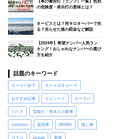
【車の警告灯（ランプ）一覧】色別
の危険度・表示灯の意味とは？
オービスとは？何キロオーバーで光
る？光らせた後の罰金など解説
【2024年】希望ナンバー人気ラン
キング！おしゃれなナンバーの選び
方を紹介
話題のキーワード
カーラバ女子
モトメガネカーズ
おすすめ記事
エピソード
カーラバ
バイク
芸能人・有名人の愛車
sotoshiru
新型車
DRIMO
推し車
コラム
pickup
新着