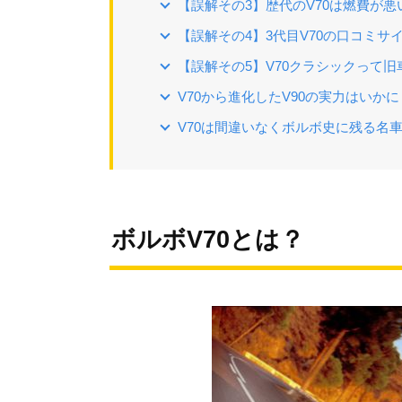
【誤解その3】歴代のV70は燃費が悪
【誤解その4】3代目V70の口コミサ
【誤解その5】V70クラシックって旧
V70から進化したV90の実力はいかに
V70は間違いなくボルボ史に残る名
ボルボV70とは？