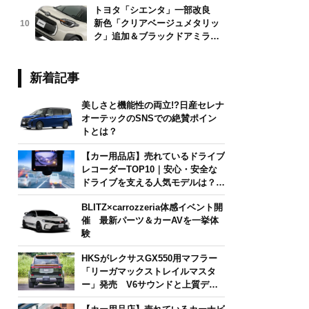
トヨタ「シエンタ」一部改良
新色「クリアベージュメタリッ
10
ク」追加＆ブラックドアミラー
採用
新着記事
美しさと機能性の両立!?日産セレナ
オーテックのSNSでの絶賛ポイン
トとは？
【カー用品店】売れているドライブ
レコーダーTOP10｜安心・安全な
ドライブを支える人気モデルは？
【2026年6月版】
BLITZ×carrozzeria体感イベント開
催 最新パーツ＆カーAVを一挙体
験
HKSがレクサスGX550用マフラー
「リーガマックストレイルマスタ
ー」発売 V6サウンドと上質デザ
インを両立