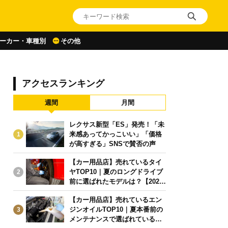
ーカー・車種別
その他
アクセスランキング
週間
月間
レクサス新型「ES」発売！「未
来感あってかっこいい」「価格
1
が高すぎる」SNSで賛否の声
【カー用品店】売れているタイ
ヤTOP10｜夏のロングドライブ
2
前に選ばれたモデルは？【2026
年6月版】
【カー用品店】売れているエン
ジンオイルTOP10｜夏本番前の
3
メンテナンスで選ばれている人