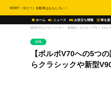
MOBY（モビー）自動車はおもしろい！
ホーム
ニュース
お役立ち情報
車を楽
MOBY[モビー]
>
メーカー・車種別
>
ボルボ
>
V70
>
【ボル
V70
【ボルボV70への5つ
らクラシックや新型V9