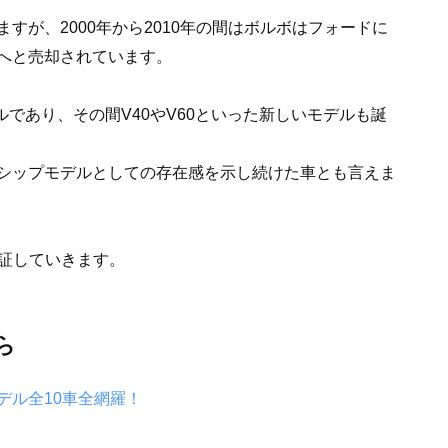
すが、2000年から2010年の間はボルボはフォードに
へと売却されています。
ルであり、その間V40やV60といった新しいモデルも誕
シップモデルとしての存在感を示し続けた車とも言えま
検証していきます。
ら
デル全10車全網羅！