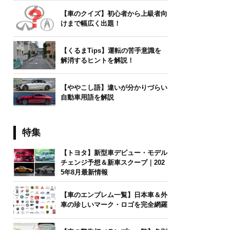
【車のクイズ】初心者から上級者向
けまで幅広く出題！
【くるまTips】運転の苦手意識を
解消するヒントを解説！
【ややこし語】違いが分かりづらい
自動車用語を解説
特集
【トヨタ】新型車デビュー・モデル
チェンジ予想＆新車スクープ｜202
5年8月最新情報
【車のエンブレム一覧】日本車＆外
車の珍しいマーク・ロゴを完全網羅