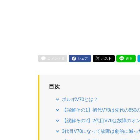
コメント
0
シェア
ポスト
送る
目次
ボルボV70とは？
【誤解その1】初代V70は先代の850
【誤解その2】2代目V70は故障のオ
3代目V70になって故障は劇的に減っ