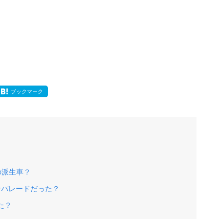
ブックマーク
の派生車？
ンパレードだった？
た？