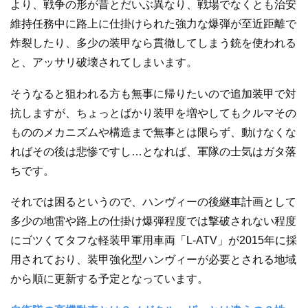
より、戦争の形が昔とだいぶ異なり、戦場でなくとも治安
維持任務中に路上に仕掛けられた強力な爆弾が至近距離で
炸裂したり、多少の装甲なら貫徹してしまう銃を使われる
と、アッサリ破壊されてしまいます。
そうなると狙われる方も無事に帰りたいので追加装甲で対
抗しますが、ちょっとばかり装甲を増やしてもクルマその
もののメカニズムや構造まで無事とは限らず、動けなくな
ればその後は悲惨ですし…となれば、軍隊の士気はガタ落
ちです。
それでは困るというので、ハンヴィーの後継車計画として
多少の地雷や路上の仕掛け爆弾程度では撃破されない程度
にゴツくてタフな軽装甲軍用車両「L-ATV」が2015年に採
用されており、装甲強化型ハンヴィーが必要とされる地域
から順に更新する予定となっています。