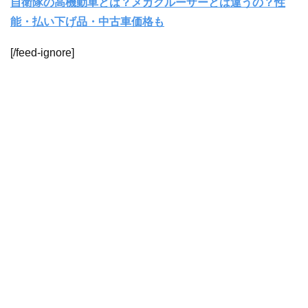
自衛隊の高機動車とは？メガクルーザーとは違うの？性
能・払い下げ品・中古車価格も
[/feed-ignore]