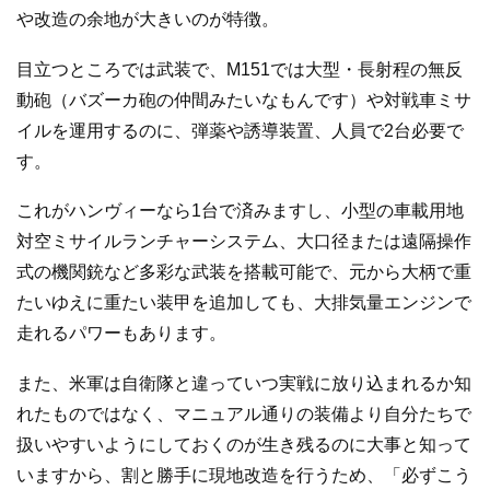
や改造の余地が大きいのが特徴。
目立つところでは武装で、M151では大型・長射程の無反
動砲（バズーカ砲の仲間みたいなもんです）や対戦車ミサ
イルを運用するのに、弾薬や誘導装置、人員で2台必要で
す。
これがハンヴィーなら1台で済みますし、小型の車載用地
対空ミサイルランチャーシステム、大口径または遠隔操作
式の機関銃など多彩な武装を搭載可能で、元から大柄で重
たいゆえに重たい装甲を追加しても、大排気量エンジンで
走れるパワーもあります。
また、米軍は自衛隊と違っていつ実戦に放り込まれるか知
れたものではなく、マニュアル通りの装備より自分たちで
扱いやすいようにしておくのが生き残るのに大事と知って
いますから、割と勝手に現地改造を行うため、「必ずこう