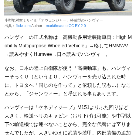
小型地対空ミサイル「アヴェンジャー」搭載型のハンヴィー
出典：
flickr.com
Author：
mark6mauno
CC BY 2.0
ハンヴィーの正式名称は「高機動多用途装輪車両：High M
obility Multipurpose Wheeled Vehicle」→略してHMMWV
→読みやすくHumvee→日本読みでハンヴィー。
なお、日本の陸上自衛隊が使う「高機動車」も、ハンヴィ
ーそっくり（というより、ハンヴィーを売り込まれた時
に、トヨタへ「同じのを作って」と依頼した説も…）なこ
とから、「ジャンヴィー」と呼ばれる事もあります。
ハンヴィーは「ケネディジープ」M151よりふた回りほど
大きく、輸送ヘリのキャビン（吊り下げは可能）や中型以
下の輸送機では運べないことから、完全な代替には至りま
せんでしたが、大きいゆえに武装や装甲、内部装備の追加