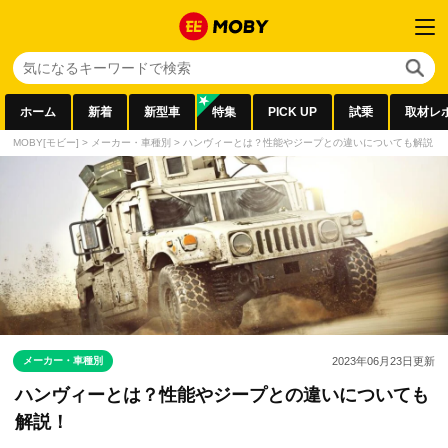
ホーム
新着
新型車
特集
PICK UP
試乗
取材レ
MOBY[モビー]
>
メーカー・車種別
>
ハンヴィーとは？性能やジープとの違いについても解説！
メーカー・車種別
2023年06月23日
更新
ハンヴィーとは？性能やジープとの違いについても
解説！