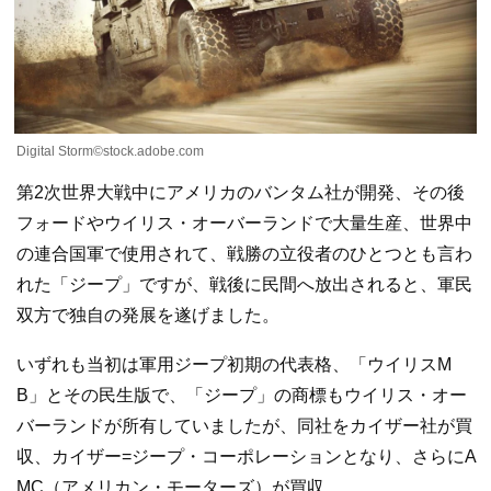
Digital Storm©stock.adobe.com
第2次世界大戦中にアメリカのバンタム社が開発、その後
フォードやウイリス・オーバーランドで大量生産、世界中
の連合国軍で使用されて、戦勝の立役者のひとつとも言わ
れた「ジープ」ですが、戦後に民間へ放出されると、軍民
双方で独自の発展を遂げました。
いずれも当初は軍用ジープ初期の代表格、「ウイリスM
B」とその民生版で、「ジープ」の商標もウイリス・オー
バーランドが所有していましたが、同社をカイザー社が買
収、カイザー=ジープ・コーポレーションとなり、さらにA
MC（アメリカン・モーターズ）が買収。