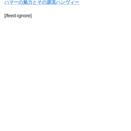
ハマーの魅力とその源流ハンヴィー
[/feed-ignore]