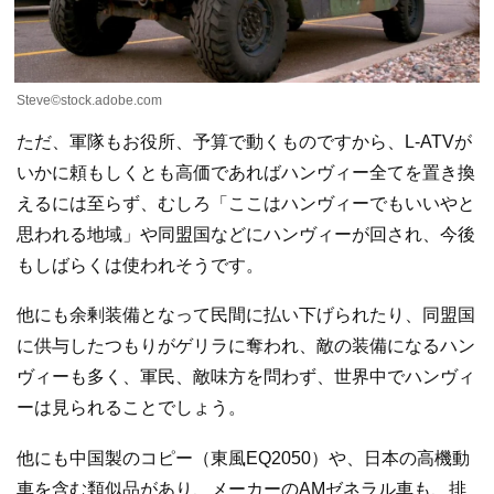
Steve©stock.adobe.com
ただ、軍隊もお役所、予算で動くものですから、L-ATVが
いかに頼もしくとも高価であればハンヴィー全てを置き換
えるには至らず、むしろ「ここはハンヴィーでもいいやと
思われる地域」や同盟国などにハンヴィーが回され、今後
もしばらくは使われそうです。
他にも余剰装備となって民間に払い下げられたり、同盟国
に供与したつもりがゲリラに奪われ、敵の装備になるハン
ヴィーも多く、軍民、敵味方を問わず、世界中でハンヴィ
ーは見られることでしょう。
他にも中国製のコピー（東風EQ2050）や、日本の高機動
車を含む類似品があり、メーカーのAMゼネラル車も、排