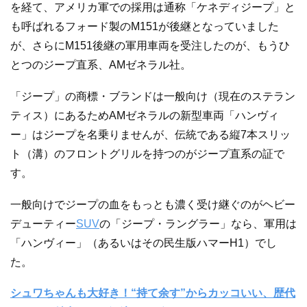
を経て、アメリカ軍での採用は通称「ケネディジープ」と
も呼ばれるフォード製のM151が後継となっていました
が、さらにM151後継の軍用車両を受注したのが、もうひ
とつのジープ直系、AMゼネラル社。
「ジープ」の商標・ブランドは一般向け（現在のステラン
ティス）にあるためAMゼネラルの新型車両「ハンヴィ
ー」はジープを名乗りませんが、伝統である縦7本スリッ
ト（溝）のフロントグリルを持つのがジープ直系の証で
す。
一般向けでジープの血をもっとも濃く受け継ぐのがヘビー
デューティー
SUV
の「ジープ・ラングラー」なら、軍用は
「ハンヴィー」（あるいはその民生版ハマーH1）でし
た。
シュワちゃんも大好き！“持て余す”からカッコいい、歴代