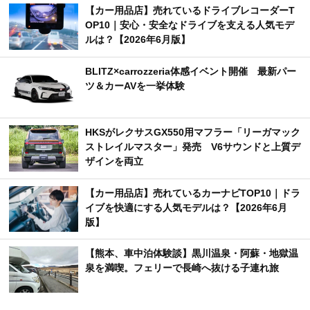
【カー用品店】売れているドライブレコーダーT
OP10｜安心・安全なドライブを支える人気モデ
ルは？【2026年6月版】
BLITZ×carrozzeria体感イベント開催 最新パー
ツ＆カーAVを一挙体験
HKSがレクサスGX550用マフラー「リーガマック
ストレイルマスター」発売 V6サウンドと上質デ
ザインを両立
【カー用品店】売れているカーナビTOP10｜ドラ
イブを快適にする人気モデルは？【2026年6月
版】
【熊本、車中泊体験談】黒川温泉・阿蘇・地獄温
泉を満喫。フェリーで長崎へ抜ける子連れ旅