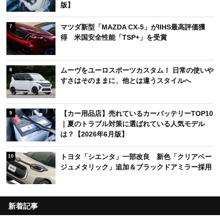
版】
マツダ新型「MAZDA CX-5」がIIHS最高評価獲
7
得 米国安全性能「TSP+」を受賞
ムーヴをユーロスポーツカスタム！ 日常の使いや
8
すさはそのままに、他とは違うスタイルへ
【カー用品店】売れているカーバッテリーTOP10
9
｜夏のトラブル対策に選ばれている人気モデル
は？【2026年6月版】
トヨタ「シエンタ」一部改良 新色「クリアベー
10
ジュメタリック」追加＆ブラックドアミラー採用
新着記事