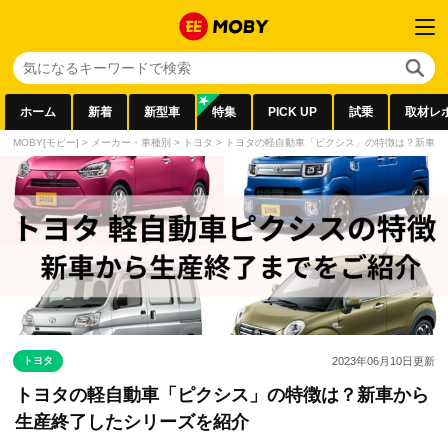
ホーム
新着
新型車
特集
PICK UP
試乗
取材レ
MOBY[モビー]
>
メーカー・車種別
>
トヨタ
>
トヨタの軽自動車「ピクシス」の特徴は？新車か
トヨタ
2023年06月10日
更新
トヨタの軽自動車「ピクシス」の特徴は？新車から
生産終了したシリーズを紹介