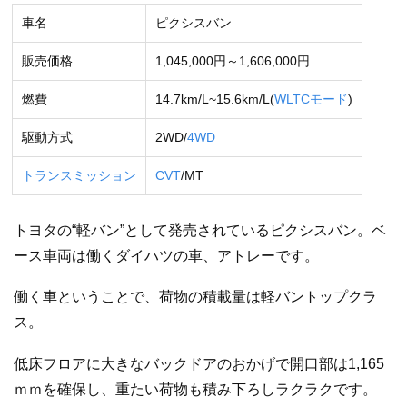
車名
ピクシスバン
販売価格
1,045,000円～1,606,000円
燃費
14.7km/L~15.6km/L(
WLTCモード
)
駆動方式
2WD/
4WD
トランスミッション
CVT
/MT
トヨタの“軽バン”として発売されているピクシスバン。ベ
ース車両は働くダイハツの車、アトレーです。
働く車ということで、荷物の積載量は軽バントップクラ
ス。
低床フロアに大きなバックドアのおかげで開口部は1,165
ｍｍを確保し、重たい荷物も積み下ろしラクラクです。