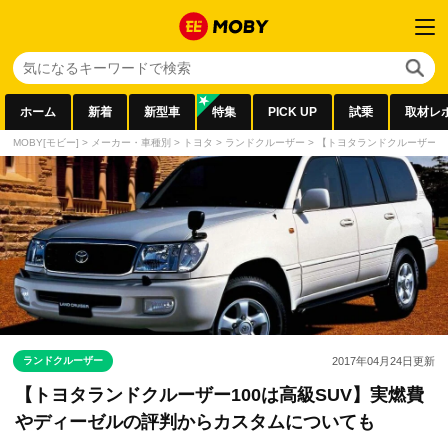
ホーム
新着
新型車
特集
PICK UP
試乗
取材レ
MOBY[モビー]
>
メーカー・車種別
>
トヨタ
>
ランドクルーザー
>
【トヨタランドクルーザー1
ランドクルーザー
2017年04月24日
更新
【トヨタランドクルーザー100は高級SUV】実燃費
やディーゼルの評判からカスタムについても