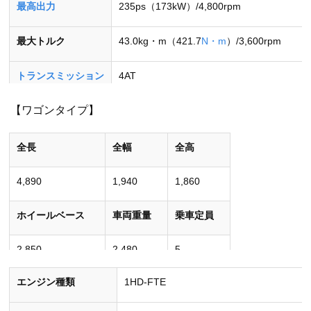
最高出力
235ps（173kW）/4,800rpm
最大トルク
43.0kg・m（421.7
N・m
）/3,600rpm
トランスミッション
4AT
【ワゴンタイプ】
駆動方式
4WD
使用燃料
ハイオク
全長
全幅
全高
［単位］最高出力：kW[PS]/rpm 最大トルク：
N･m
[kgf･m]/rpm
4,890
1,940
1,860
ホイールベース
車両重量
乗車定員
2,850
2,480
5
エンジン種類
1HD-FTE
［単位］全長･全幅･全高･ホイールベース：mm
車両重量：kg 乗車定員：人