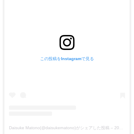
この投稿をInstagramで見る
Daisuke Matono(@daisukematono)がシェアした投稿
–
2018年 4月月20日午後8時21分PDT