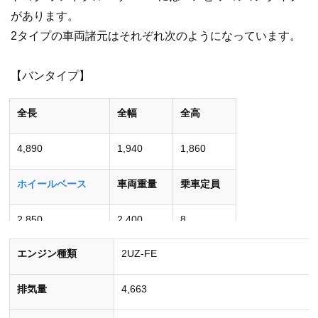
があります。
2タイプの車両諸元はそれぞれ次のようになっています。
【バンタイプ】
全長
全幅
全高
4,890
1,940
1,860
ホイールベース
車両重量
乗車定員
2,850
2,400
8
エンジン種類
2UZ-FE
［単位］全長･全幅･全高･ホイールベース：mm
車両重量：kg 乗車定員：人
排気量
4,663