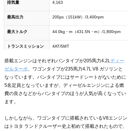
排気量
4,163
最高出力
205ps（151kW）/3,400rpm
最大トルク
44.0kg・m（431.5N・m）/1,800rpm
トランスミッション
4AT/5MT
搭載エンジンはそれぞれバンタイプが205馬力4.2L
ディー
駆動方式
4WD
ゼル
ターボ
、ワゴンタイプが235馬力4.7L V8 ガソリンと
使用燃料
軽油
なっています。バンタイプにはサードシートがないために
5名定員となっていますが、ディーゼルエンジンによる燃
［単位］最高出力：kW[PS]/rpm 最大トルク：N･m[kgf･m]/rpm
費の良さなどからバンタイプのほうが人気が高くなってい
ます。
しかしながら、ワゴンタイプに搭載されているV8エンジン
はトヨタ ランドクルーザー史上初めて搭載されたもので、