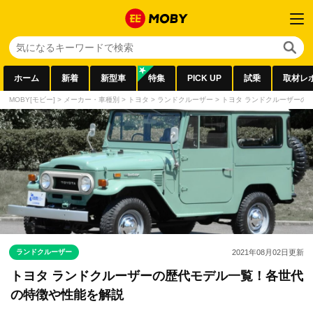
ホーム
新着
新型車
特集
PICK UP
試乗
取材レ
MOBY[モビー]
>
メーカー・車種別
>
トヨタ
>
ランドクルーザー
>
トヨタ ランドクルーザーの
ランドクルーザー
2021年08月02日
更新
トヨタ ランドクルーザーの歴代モデル一覧！各世代
の特徴や性能を解説