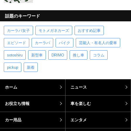
話題のキーワード
カーラバ女子
モトメガネカーズ
おすすめ記事
エピソード
カーラバ
バイク
芸能人・有名人の愛車
sotoshiru
新型車
DRIMO
推し車
コラム
pickup
新着
ホーム
ニュース
お役立ち情報
車を楽しむ
カー用品
エンタメ