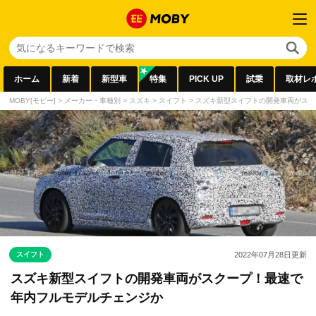
ホーム
新着
新型車
特集
PICK UP
試乗
取材レ
MOBY[モビー]
>
メーカー・車種別
>
スズキ
>
スイフト
>
スズキ新型スイフトの開発車両がスク
スイフト
2022年07月28日
更新
スズキ新型スイフトの開発車両がスクープ！最速で
年内フルモデルチェンジか