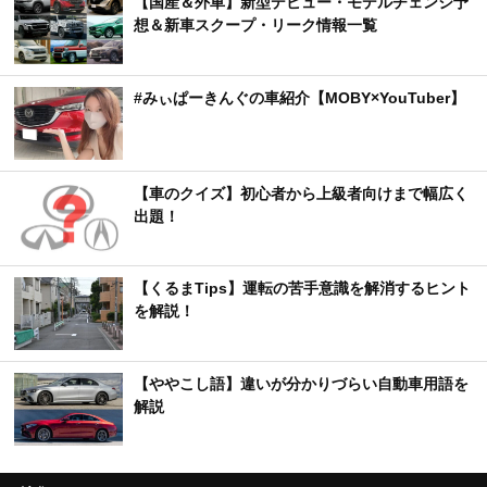
【国産＆外車】新型デビュー・モデルチェンジ予
想＆新車スクープ・リーク情報一覧
#みぃぱーきんぐの車紹介【MOBY×YouTuber】
【車のクイズ】初心者から上級者向けまで幅広く
出題！
【くるまTips】運転の苦手意識を解消するヒント
を解説！
【ややこし語】違いが分かりづらい自動車用語を
解説