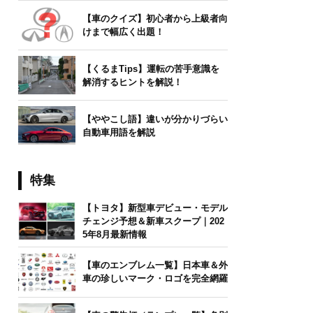
【車のクイズ】初心者から上級者向
けまで幅広く出題！
【くるまTips】運転の苦手意識を
解消するヒントを解説！
【ややこし語】違いが分かりづらい
自動車用語を解説
特集
【トヨタ】新型車デビュー・モデル
チェンジ予想＆新車スクープ｜202
5年8月最新情報
【車のエンブレム一覧】日本車＆外
車の珍しいマーク・ロゴを完全網羅