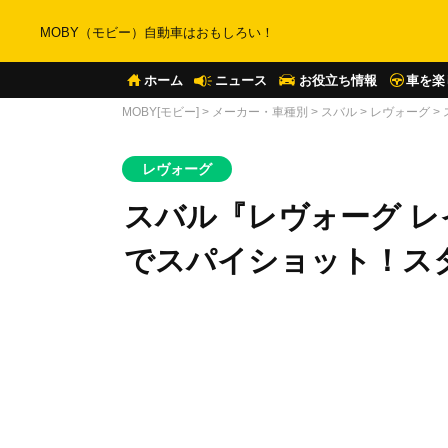
MOBY（モビー）自動車はおもしろい！
ホーム
ニュース
お役立ち情報
車を楽
MOBY[モビー]
>
メーカー・車種別
>
スバル
>
レヴォーグ
>
レヴォーグ
スバル『レヴォーグ 
でスパイショット！ス