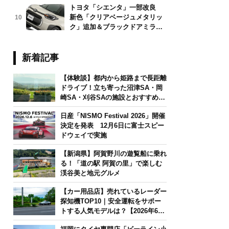
トヨタ「シエンタ」一部改良
新色「クリアベージュメタリッ
10
ク」追加＆ブラックドアミラー
採用
新着記事
【体験談】都内から姫路まで長距離
ドライブ！立ち寄った沼津SA・岡
崎SA・刈谷SAの施設とおすすめグ
ルメを紹介
日産「NISMO Festival 2026」開催
決定を発表 12月6日に富士スピー
ドウェイで実施
【新潟県】阿賀野川の遊覧船に乗れ
る！「道の駅 阿賀の里」で楽しむ
渓谷美と地元グルメ
【カー用品店】売れているレーダー
探知機TOP10｜安全運転をサポー
トする人気モデルは？【2026年6月
版】