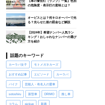
【車の警告灯（ランプ）一覧】色別
の危険度・表示灯の意味とは？
オービスとは？何キロオーバーで光
る？光らせた後の罰金など解説
【2024年】希望ナンバー人気ラン
キング！おしゃれなナンバーの選び
方を紹介
話題のキーワード
カーラバ女子
モトメガネカーズ
おすすめ記事
エピソード
カーラバ
バイク
芸能人・有名人の愛車
sotoshiru
新型車
DRIMO
推し車
コラム
pickup
新着