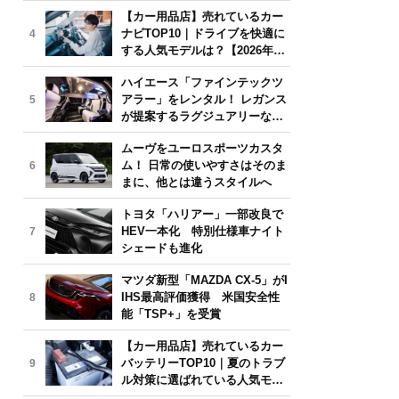
気モデルは？【2026年6月版】
【カー用品店】売れているカー
ナビTOP10｜ドライブを快適に
4
する人気モデルは？【2026年6
月版】
ハイエース「ファインテックツ
アラー」をレンタル！ レガンス
5
が提案するラグジュアリーな移
動体験
ムーヴをユーロスポーツカスタ
ム！ 日常の使いやすさはそのま
6
まに、他とは違うスタイルへ
トヨタ「ハリアー」一部改良で
HEV一本化 特別仕様車ナイト
7
シェードも進化
マツダ新型「MAZDA CX-5」がI
IHS最高評価獲得 米国安全性
8
能「TSP+」を受賞
【カー用品店】売れているカー
バッテリーTOP10｜夏のトラブ
9
ル対策に選ばれている人気モデ
ルは？【2026年6月版】