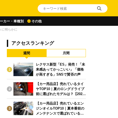
ーカー・車種別
その他
々に明らかに
アクセスランキング
週間
月間
レクサス新型「ES」発売！「未
来感あってかっこいい」「価格
1
が高すぎる」SNSで賛否の声
【カー用品店】売れているタイ
ヤTOP10｜夏のロングドライブ
2
前に選ばれたモデルは？【2026
年6月版】
【カー用品店】売れているエン
ジンオイルTOP10｜夏本番前の
3
メンテナンスで選ばれている人