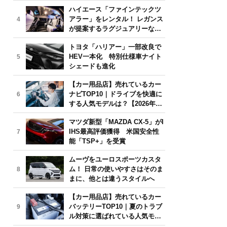
気モデルは？【2026年6月版】
ハイエース「ファインテックツ
アラー」をレンタル！ レガンス
4
が提案するラグジュアリーな移
動体験
トヨタ「ハリアー」一部改良で
HEV一本化 特別仕様車ナイト
5
シェードも進化
【カー用品店】売れているカー
ナビTOP10｜ドライブを快適に
6
する人気モデルは？【2026年6
月版】
マツダ新型「MAZDA CX-5」がI
IHS最高評価獲得 米国安全性
7
能「TSP+」を受賞
ムーヴをユーロスポーツカスタ
ム！ 日常の使いやすさはそのま
8
まに、他とは違うスタイルへ
【カー用品店】売れているカー
バッテリーTOP10｜夏のトラブ
9
ル対策に選ばれている人気モデ
ルは？【2026年6月版】