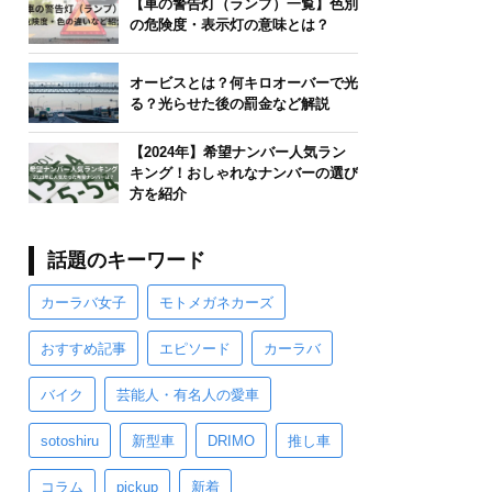
【車の警告灯（ランプ）一覧】色別
の危険度・表示灯の意味とは？
オービスとは？何キロオーバーで光
る？光らせた後の罰金など解説
【2024年】希望ナンバー人気ラン
キング！おしゃれなナンバーの選び
方を紹介
話題のキーワード
カーラバ女子
モトメガネカーズ
おすすめ記事
エピソード
カーラバ
バイク
芸能人・有名人の愛車
sotoshiru
新型車
DRIMO
推し車
コラム
pickup
新着