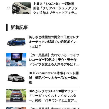
トヨタ「シエンタ」一部改良
新色「クリアベージュメタリッ
10
ク」追加＆ブラックドアミラー
採用
新着記事
美しさと機能性の両立!?日産セレナ
オーテックのSNSでの絶賛ポイン
トとは？
【カー用品店】売れているドライブ
レコーダーTOP10｜安心・安全な
ドライブを支える人気モデルは？
【2026年6月版】
BLITZ×carrozzeria体感イベント開
催 最新パーツ＆カーAVを一挙体
験
HKSがレクサスGX550用マフラー
「リーガマックストレイルマスタ
ー」発売 V6サウンドと上質デザ
インを両立