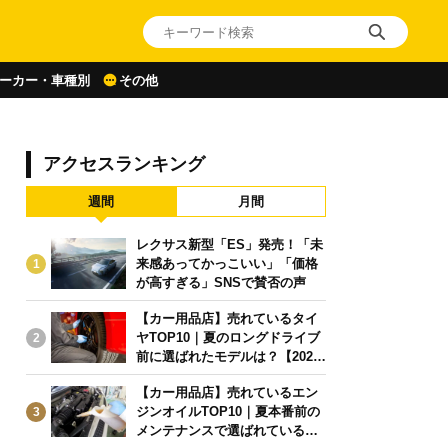
ーカー・車種別
その他
アクセスランキング
週間
月間
レクサス新型「ES」発売！「未
来感あってかっこいい」「価格
1
が高すぎる」SNSで賛否の声
【カー用品店】売れているタイ
ヤTOP10｜夏のロングドライブ
2
前に選ばれたモデルは？【2026
年6月版】
【カー用品店】売れているエン
ジンオイルTOP10｜夏本番前の
3
メンテナンスで選ばれている人