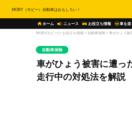
MOBY（モビー）自動車はおもしろい！
ホーム
ニュース
お役立ち情報
車を楽
MOBY[モビー]
>
お役立ち情報
>
自動車保険
>
車がひょう被
自動車保険
車がひょう被害に遭っ
走行中の対処法を解説