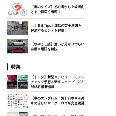
【車のクイズ】初心者から上級者向
けまで幅広く出題！
【くるまTips】運転の苦手意識を
解消するヒントを解説！
【ややこし語】違いが分かりづらい
自動車用語を解説
特集
【トヨタ】新型車デビュー・モデル
チェンジ予想＆新車スクープ｜202
5年8月最新情報
【車のエンブレム一覧】日本車＆外
車の珍しいマーク・ロゴを完全網羅