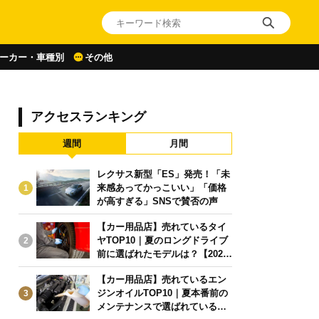
ーカー・車種別
その他
アクセスランキング
週間
月間
レクサス新型「ES」発売！「未
来感あってかっこいい」「価格
1
が高すぎる」SNSで賛否の声
【カー用品店】売れているタイ
ヤTOP10｜夏のロングドライブ
2
前に選ばれたモデルは？【2026
年6月版】
【カー用品店】売れているエン
ジンオイルTOP10｜夏本番前の
3
メンテナンスで選ばれている人