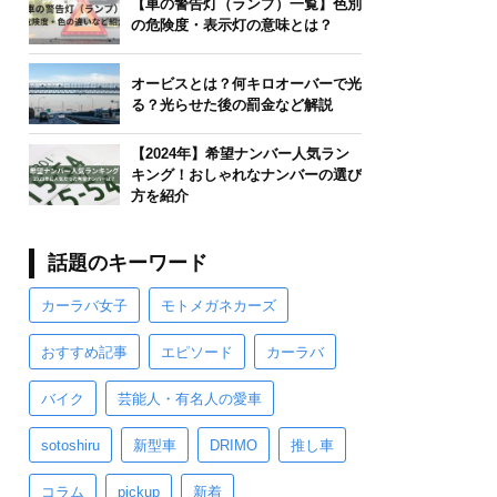
【車の警告灯（ランプ）一覧】色別
の危険度・表示灯の意味とは？
オービスとは？何キロオーバーで光
る？光らせた後の罰金など解説
【2024年】希望ナンバー人気ラン
キング！おしゃれなナンバーの選び
方を紹介
話題のキーワード
カーラバ女子
モトメガネカーズ
おすすめ記事
エピソード
カーラバ
バイク
芸能人・有名人の愛車
sotoshiru
新型車
DRIMO
推し車
コラム
pickup
新着