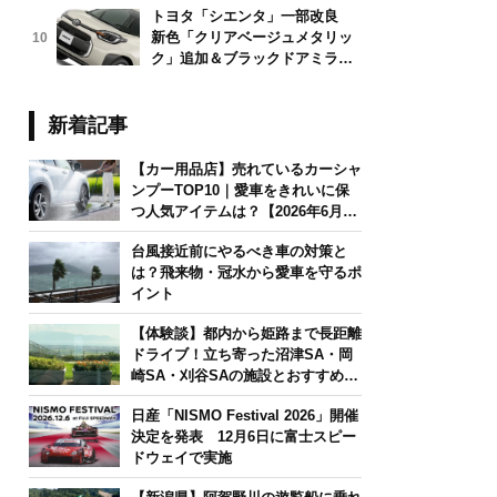
トヨタ「シエンタ」一部改良
新色「クリアベージュメタリッ
10
ク」追加＆ブラックドアミラー
採用
新着記事
【カー用品店】売れているカーシャ
ンプーTOP10｜愛車をきれいに保
つ人気アイテムは？【2026年6月
版】
台風接近前にやるべき車の対策と
は？飛来物・冠水から愛車を守るポ
イント
【体験談】都内から姫路まで長距離
ドライブ！立ち寄った沼津SA・岡
崎SA・刈谷SAの施設とおすすめグ
ルメを紹介
日産「NISMO Festival 2026」開催
決定を発表 12月6日に富士スピー
ドウェイで実施