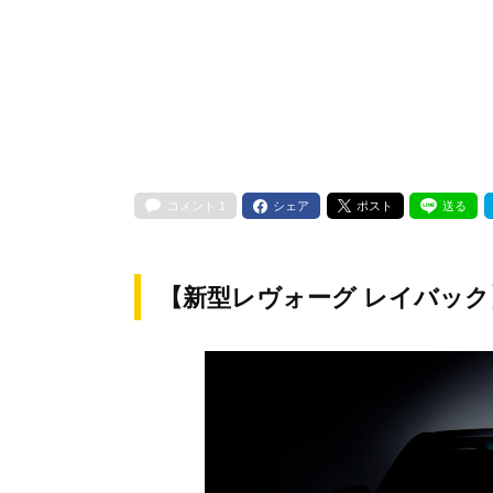
コメント
1
シェア
ポスト
送る
【新型レヴォーグ レイバック