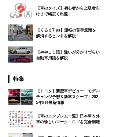
【車のクイズ】初心者から上級者向
けまで幅広く出題！
【くるまTips】運転の苦手意識を
解消するヒントを解説！
【ややこし語】違いが分かりづらい
自動車用語を解説
特集
【トヨタ】新型車デビュー・モデル
チェンジ予想＆新車スクープ｜202
5年8月最新情報
【車のエンブレム一覧】日本車＆外
車の珍しいマーク・ロゴを完全網羅