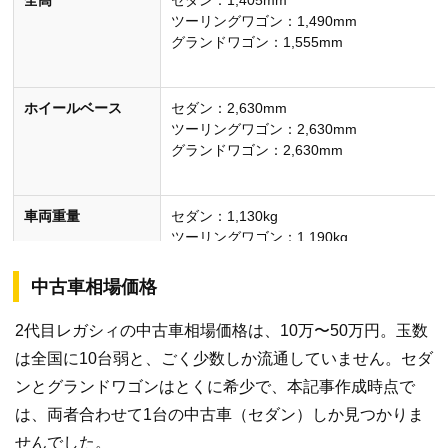
全高
セダン：1,405mm
ツーリングワゴン：1,490mm
グランドワゴン：1,555mm
ホイールベース
セダン：2,630mm
ツーリングワゴン：2,630mm
グランドワゴン：2,630mm
車両重量
セダン：1,130kg
ツーリングワゴン：1,190kg
グランドワゴン：1,410kg
中古車相場価格
乗車定員
5名
2代目レガシィの中古車相場価格は、10万〜50万円。玉数
は全国に10台弱と、ごく少数しか流通していません。セダ
JC08モード燃費
–
ンとグランドワゴンはとくに希少で、本記事作成時点で
は、両者合わせて1台の中古車（セダン）しか見つかりま
使用燃料
レギュラーガソリン
せんでした。
無鉛プレミアムガソリン（ハイオク）