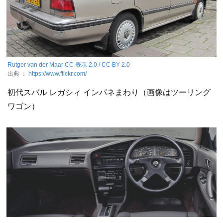
Rutger van der Maar
CC 表示 2.0 / CC BY 2.0
出典 ：
https://www.flickr.com/
初代スバル レガシィ インパネまわり（画像はツーリング
ワゴン）