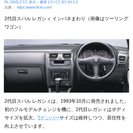
RL GNZLZ
CC 表示 – 継承 2.0 / CC BY-SA 2.0
出典 ：
https://www.flickr.com/
2代目スバル レガシィ インパネまわり（画像はツーリング
ワゴン）
2代目スバル レガシィは、1993年10月に発売されました。
初のフルモデルチェンジを機に、2代目レガシィはボディ
サイズを拡大。
5ナンバー
サイズは維持しつつ、居住性を
向上させています。