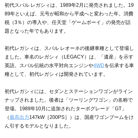
初代スバル レガシィは、1989年2月に発売されました。19
89年といえば、元号が昭和から平成へと変わった年。消費
税（3％）の導入や、任天堂「ゲームボーイ」の発売が話
題となった年でもあります。
初代レガシィは、スバル レオーネの後継車種として登場し
ました。車名のレガシィ（LEGACY）は、「遺産」を示す
英語。スバル伝統の水平対向エンジンや
4WD
を伝承する車
種として、初代レガシィは開発されています。
初代レガシィには、セダンとステーションワゴンがライン
ナップされました。後者は「ツーリングワゴン」の名称で
登場。1989年10月に追加されたターボグレード「GT」
（
最高出力
147kW［200PS］）は、国産ワゴンブームをけ
ん引するモデルとなりました。