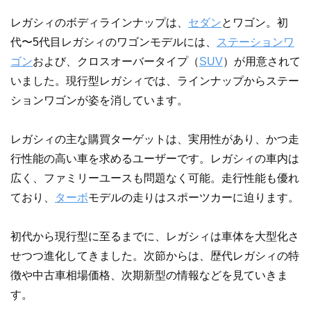
レガシィのボディラインナップは、
セダン
とワゴン。初
代〜5代目レガシィのワゴンモデルには、
ステーションワ
ゴン
および、クロスオーバータイプ（
SUV
）が用意されて
いました。現行型レガシィでは、ラインナップからステー
ションワゴンが姿を消しています。
レガシィの主な購買ターゲットは、実用性があり、かつ走
行性能の高い車を求めるユーザーです。レガシィの車内は
広く、ファミリーユースも問題なく可能。走行性能も優れ
ており、
ターボ
モデルの走りはスポーツカーに迫ります。
初代から現行型に至るまでに、レガシィは車体を大型化さ
せつつ進化してきました。次節からは、歴代レガシィの特
徴や中古車相場価格、次期新型の情報などを見ていきま
す。