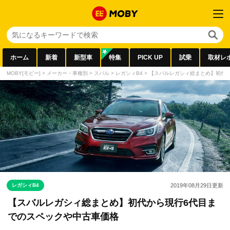
ホーム
新着
新型車
特集
PICK UP
試乗
取材レ
MOBY[モビー]
>
メーカー・車種別
>
スバル
>
レガシィB4
>
【スバルレガシィ総まとめ】初代
レガシィB4
2019年08月29日
更新
【スバルレガシィ総まとめ】初代から現行6代目ま
でのスペックや中古車価格