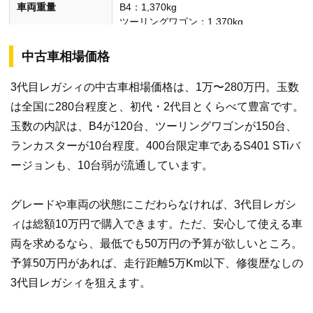
車両重量
B4：1,370kg
ツーリングワゴン：1,370kg
ランカスター：1,460kg
中古車相場価格
乗車定員
5名
3代目レガシィの中古車相場価格は、1万〜280万円。玉数
は全国に280台程度と、初代・2代目とくらべて豊富です。
JC08モード燃費
–
玉数の内訳は、B4が120台、ツーリングワゴンが150台、
ランカスターが10台程度。400台限定車であるS401 STiバ
使用燃料
レギュラーガソリン
ージョンも、10台弱が流通しています。
無鉛プレミアムガソリン（ハイオク）
グレードや車両の状態にこだわらなければ、3代目レガシ
※全長・全幅・全高・車両重量はベーシックグレードの数値です。
ィは総額10万円で購入できます。ただ、安心して使える車
両を求めるなら、最低でも50万円の予算が欲しいところ。
予算50万円があれば、走行距離5万Km以下、修復歴なしの
3代目レガシィを狙えます。