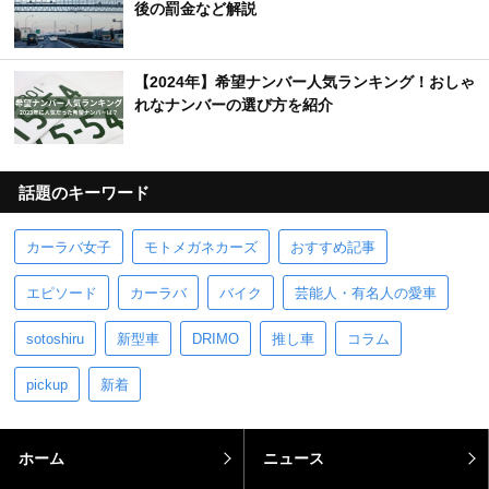
後の罰金など解説
【2024年】希望ナンバー人気ランキング！おしゃ
れなナンバーの選び方を紹介
話題のキーワード
カーラバ女子
モトメガネカーズ
おすすめ記事
エピソード
カーラバ
バイク
芸能人・有名人の愛車
sotoshiru
新型車
DRIMO
推し車
コラム
pickup
新着
ホーム
ニュース