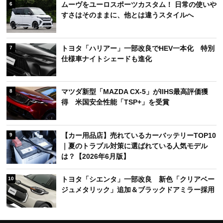
ムーヴをユーロスポーツカスタム！ 日常の使いや
6
すさはそのままに、他とは違うスタイルへ
トヨタ「ハリアー」一部改良でHEV一本化 特別
7
仕様車ナイトシェードも進化
マツダ新型「MAZDA CX-5」がIIHS最高評価獲
8
得 米国安全性能「TSP+」を受賞
【カー用品店】売れているカーバッテリーTOP10
9
｜夏のトラブル対策に選ばれている人気モデル
は？【2026年6月版】
トヨタ「シエンタ」一部改良 新色「クリアベー
10
ジュメタリック」追加＆ブラックドアミラー採用