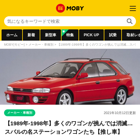
ホーム
新着
新型車
特集
PICK UP
試乗
取材レ
MOBY[モビー]
>
メーカー・車種別
>
【1989年-1998年】多くのワゴンが挑んでは消滅…ス
メーカー・車種別
2021年10月12日
更新
【1989年-1998年】多くのワゴンが挑んでは消滅…
スバルの名ステーションワゴンたち【推し車】