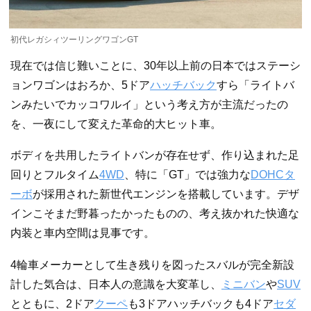
初代レガシィツーリングワゴンGT
現在では信じ難いことに、30年以上前の日本ではステーシ
ョンワゴンはおろか、5ドア
ハッチバック
すら「ライトバ
ンみたいでカッコワルイ」という考え方が主流だったの
を、一夜にして変えた革命的大ヒット車。
ボディを共用したライトバンが存在せず、作り込まれた足
回りとフルタイム
4WD
、特に「GT」では強力な
DOHC
タ
ーボ
が採用された新世代エンジンを搭載しています。デザ
インこそまだ野暮ったかったものの、考え抜かれた快適な
内装と車内空間は見事です。
4輪車メーカーとして生き残りを図ったスバルが完全新設
計した気合は、日本人の意識を大変革し、
ミニバン
や
SUV
とともに、2ドア
クーペ
も3ドアハッチバックも4ドア
セダ