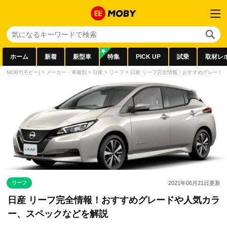
ホーム
新着
新型車
特集
PICK UP
試乗
取材レ
MOBY[モビー]
>
メーカー・車種別
>
日産
>
リーフ
>
日産 リーフ完全情報！おすすめグレード
リーフ
2021年06月21日
更新
日産 リーフ完全情報！おすすめグレードや人気カラ
ー、スペックなどを解説