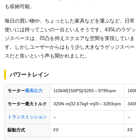
も収納可能。
毎日の買い物や、ちょっとした家具などを運ぶなど、日常
使いには持ってこいの一台といえそうです。435Lのラゲッ
ジスペースは、凹凸を抑えスクエアな空間を実現していま
す。しかしユーザーからはもう少し大きなラゲッジスペー
スだと良いという声も聞かれました。
パワートレイン
モーター
最高出力
110kW[150PS]/3283～9795rpm
160k
モーター最大トルク
320N·m[32.67kgf･m]/0～3283rpm
340N·
トランスミッション
–
–
駆動方式
FF
FF