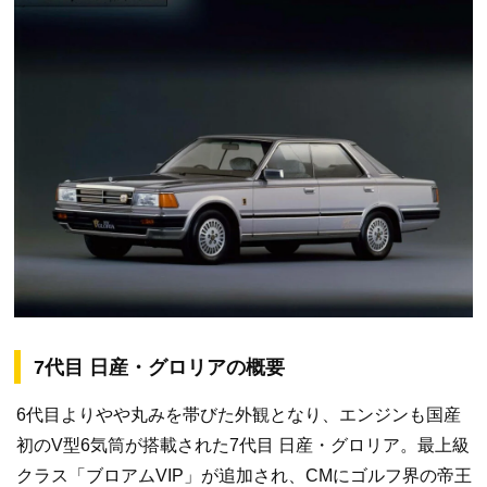
7代目 日産・グロリアの概要
6代目よりやや丸みを帯びた外観となり、エンジンも国産
初のV型6気筒が搭載された7代目 日産・グロリア。最上級
クラス「ブロアムVIP」が追加され、CMにゴルフ界の帝王