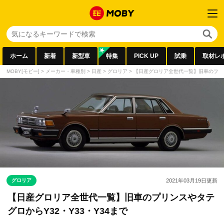
ホーム
新着
新型車
特集
PICK UP
試乗
取材レ
MOBY[モビー]
>
メーカー・車種別
>
日産
>
グロリア
>
【日産グロリア全世代一覧】旧車のプリン
グロリア
2021年03月19日
更新
【日産グロリア全世代一覧】旧車のプリンスやタテ
グロからY32・Y33・Y34まで