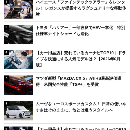
ハイエース「ファインテックツアラー」をレンタ
4
ル！ レガンスが提案するラグジュアリーな移動体
験
トヨタ「ハリアー」一部改良でHEV一本化 特別
5
仕様車ナイトシェードも進化
【カー用品店】売れているカーナビTOP10｜ドラ
6
イブを快適にする人気モデルは？【2026年6月
版】
マツダ新型「MAZDA CX-5」がIIHS最高評価獲
7
得 米国安全性能「TSP+」を受賞
ムーヴをユーロスポーツカスタム！ 日常の使いや
8
すさはそのままに、他とは違うスタイルへ
【カー用品店】売れているカーバッテリーTOP10
9