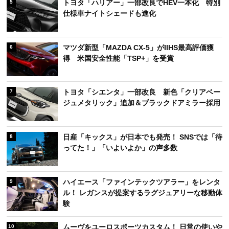
トヨタ「ハリアー」一部改良でHEV一本化 特別
5
仕様車ナイトシェードも進化
マツダ新型「MAZDA CX-5」がIIHS最高評価獲
6
得 米国安全性能「TSP+」を受賞
トヨタ「シエンタ」一部改良 新色「クリアベー
7
ジュメタリック」追加＆ブラックドアミラー採用
日産「キックス」が日本でも発売！ SNSでは「待
8
ってた！」「いよいよか」の声多数
ハイエース「ファインテックツアラー」をレンタ
9
ル！ レガンスが提案するラグジュアリーな移動体
験
ムーヴをユーロスポーツカスタム！ 日常の使いや
10