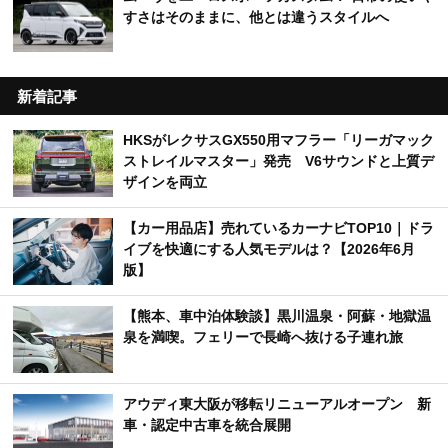
すさはそのままに、他とは違うスタイルへ
新着記事
HKSがレクサスGX550用マフラー「リーガマック
ストレイルマスター」発売 V6サウンドと上質デ
ザインを両立
【カー用品店】売れているカーナビTOP10｜ドラ
イブを快適にする人気モデルは？【2026年6月
版】
【熊本、車中泊体験談】黒川温泉・阿蘇・地獄温
泉を満喫。フェリーで長崎へ抜ける子連れ旅
アウディ東大阪が移転リニューアルオープン 新
車・認定中古車を統合展開