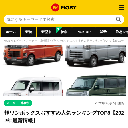
ホーム
新着
新型車
特集
PICK UP
試乗
取材レ
MOBY[モビー]
>
メーカー・車種別
>
軽ワンボックスおすすめ人気ランキングTOP8【2022年最
メーカー・車種別
2022年02月05日
更新
軽ワンボックスおすすめ人気ランキングTOP8【202
2年最新情報】