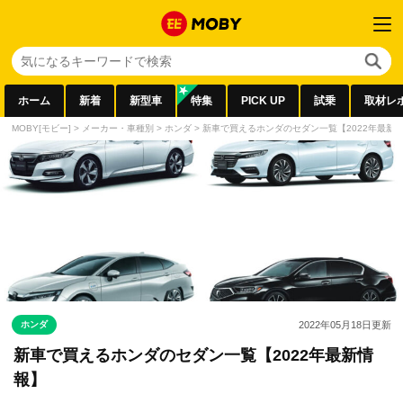
ホーム
新着
新型車
特集
PICK UP
試乗
取材レ
MOBY[モビー]
>
メーカー・車種別
>
ホンダ
>
新車で買えるホンダのセダン一覧【2022年最新
ホンダ
2022年05月18日
更新
新車で買えるホンダのセダン一覧【2022年最新情
報】