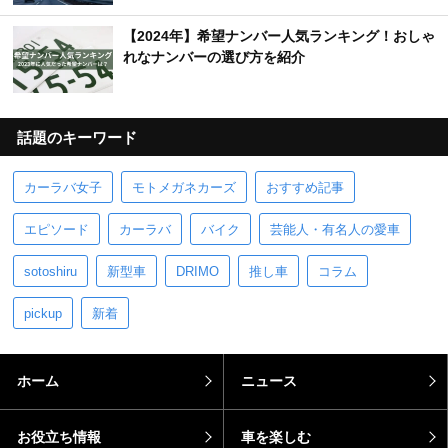
【2024年】希望ナンバー人気ランキング！おしゃ
れなナンバーの選び方を紹介
話題のキーワード
カーラバ女子
モトメガネカーズ
おすすめ記事
エピソード
カーラバ
バイク
芸能人・有名人の愛車
sotoshiru
新型車
DRIMO
推し車
コラム
pickup
新着
ホーム
ニュース
お役立ち情報
車を楽しむ