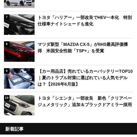
トヨタ「ハリアー」一部改良でHEV一本化 特別
7
仕様車ナイトシェードも進化
マツダ新型「MAZDA CX-5」がIIHS最高評価獲
8
得 米国安全性能「TSP+」を受賞
【カー用品店】売れているカーバッテリーTOP10
9
｜夏のトラブル対策に選ばれている人気モデル
は？【2026年6月版】
トヨタ「シエンタ」一部改良 新色「クリアベー
10
ジュメタリック」追加＆ブラックドアミラー採用
新着記事