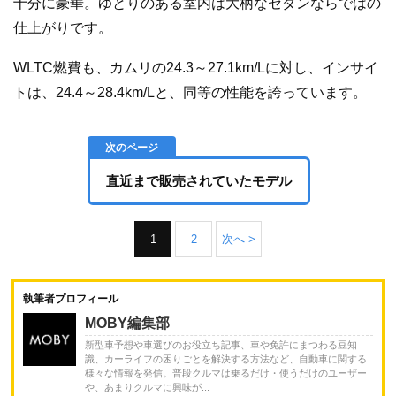
十分に豪華。ゆとりのある室内は大柄なセダンならではの
仕上がりです。
WLTC燃費も、カムリの24.3～27.1km/Lに対し、インサイ
トは、24.4～28.4km/Lと、同等の性能を誇っています。
直近まで販売されていたモデル
1
2
次へ >
執筆者プロフィール
MOBY編集部
新型車予想や車選びのお役立ち記事、車や免許にまつわる豆知
識、カーライフの困りごとを解決する方法など、自動車に関する
様々な情報を発信。普段クルマは乗るだけ・使うだけのユーザー
や、あまりクルマに興味が...