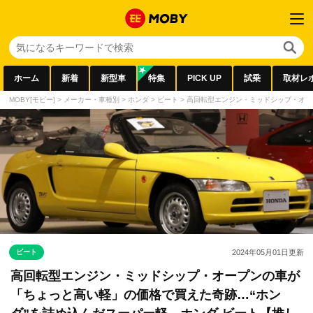
ホーム
新着
新型車
特集
PICK UP
試乗
取材レ
MOBY[モビー]
>
メーカー・車種別
>
ホンダ
>
ビート
>
高回転型エンジン・ミッドシップ・オー
ビート
2024年05月01日
更新
高回転型エンジン・ミッドシップ・オープンの車が
「ちょっと高い軽」の価格で買えた奇跡…“ホン