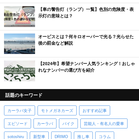
【車の警告灯（ランプ）一覧】色別の危険度・表
示灯の意味とは？
オービスとは？何キロオーバーで光る？光らせた
後の罰金など解説
【2024年】希望ナンバー人気ランキング！おしゃ
れなナンバーの選び方を紹介
話題のキーワード
カーラバ女子
モトメガネカーズ
おすすめ記事
エピソード
カーラバ
バイク
芸能人・有名人の愛車
sotoshiru
新型車
DRIMO
推し車
コラム