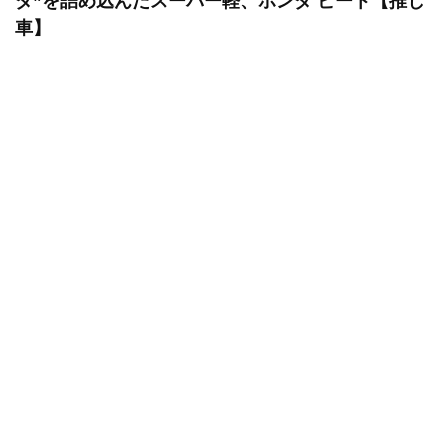
ダ”を詰め込んだスーパー軽、ホンダ ビート【推し
車】