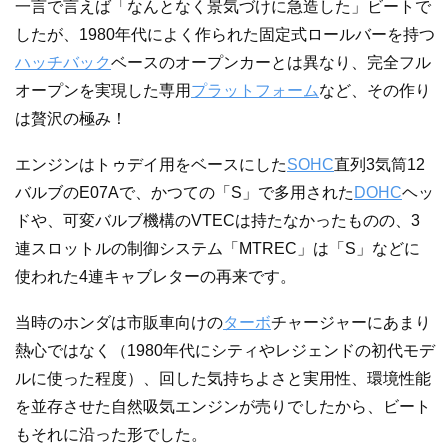
一言で言えば「なんとなく景気づけに急造した」ビートで
したが、1980年代によく作られた固定式ロールバーを持つ
ハッチバック
ベースのオープンカーとは異なり、完全フル
オープンを実現した専用
プラットフォーム
など、その作り
は贅沢の極み！
エンジンはトゥデイ用をベースにした
SOHC
直列3気筒12
バルブのE07Aで、かつての「S」で多用された
DOHC
ヘッ
ドや、可変バルブ機構のVTECは持たなかったものの、3
連スロットルの制御システム「MTREC」は「S」などに
使われた4連キャブレターの再来です。
当時のホンダは市販車向けの
ターボ
チャージャーにあまり
熱心ではなく（1980年代にシティやレジェンドの初代モデ
ルに使った程度）、回した気持ちよさと実用性、環境性能
を並存させた自然吸気エンジンが売りでしたから、ビート
もそれに沿った形でした。