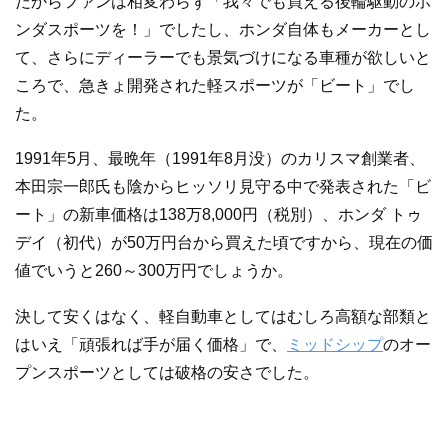
だからファンは相変わらず「我々でも買える後輪駆動のホ
ンダスポーツを！」でしたし、ホンダ自体もメーカーとし
て、さらにディーラーでも景気づけになる車種が欲しいと
ころで、急きょ開発された軽スポーツが「ビート」でし
た。
1991年5月、最晩年（1991年8月没）のカリスマ創業者、
本田宗一郎氏も陰からヒッソリ見守る中で発表された「ビ
ート」の新車価格は138万8,000円（税別）、ホンダ トゥ
デイ（初代）が50万円台から買えた頃ですから、現在の価
値でいうと260～300万円でしょうか。
決して安くはなく、軽自動車としてはむしろ高額な部類と
はいえ「頑張れば手が届く価格」で、
ミッドシップ
のオー
プンスポーツとしては破格の安さでした。