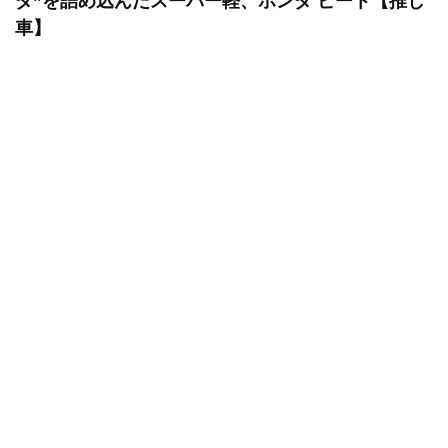
ダ”を詰め込んだスーパー軽、ホンダ ビート【推し
車】