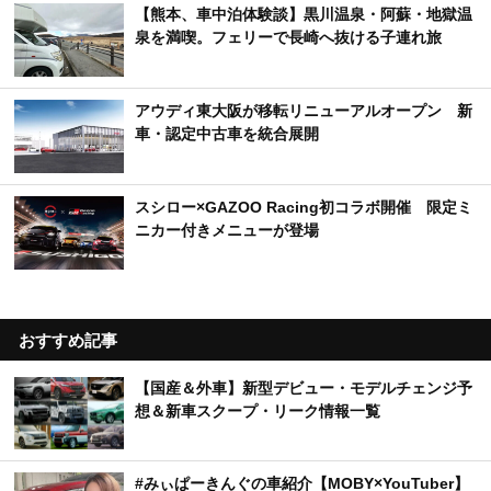
【熊本、車中泊体験談】黒川温泉・阿蘇・地獄温
泉を満喫。フェリーで長崎へ抜ける子連れ旅
アウディ東大阪が移転リニューアルオープン 新
車・認定中古車を統合展開
スシロー×GAZOO Racing初コラボ開催 限定ミ
ニカー付きメニューが登場
おすすめ記事
【国産＆外車】新型デビュー・モデルチェンジ予
想＆新車スクープ・リーク情報一覧
#みぃぱーきんぐの車紹介【MOBY×YouTuber】