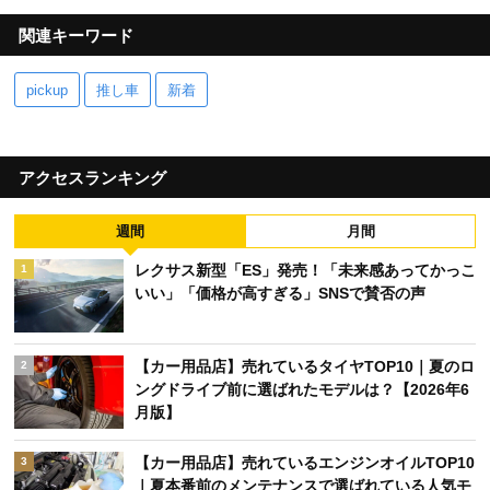
関連キーワード
pickup
推し車
新着
アクセスランキング
週間
月間
レクサス新型「ES」発売！「未来感あってかっこ
1
いい」「価格が高すぎる」SNSで賛否の声
【カー用品店】売れているタイヤTOP10｜夏のロ
2
ングドライブ前に選ばれたモデルは？【2026年6
月版】
【カー用品店】売れているエンジンオイルTOP10
3
｜夏本番前のメンテナンスで選ばれている人気モ