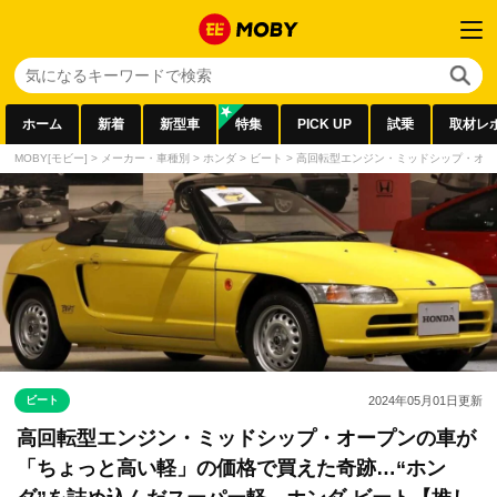
ホーム
新着
新型車
特集
PICK UP
試乗
取材レ
MOBY[モビー]
>
メーカー・車種別
>
ホンダ
>
ビート
>
高回転型エンジン・ミッドシップ・オー
ビート
2024年05月01日
更新
高回転型エンジン・ミッドシップ・オープンの車が
「ちょっと高い軽」の価格で買えた奇跡…“ホン