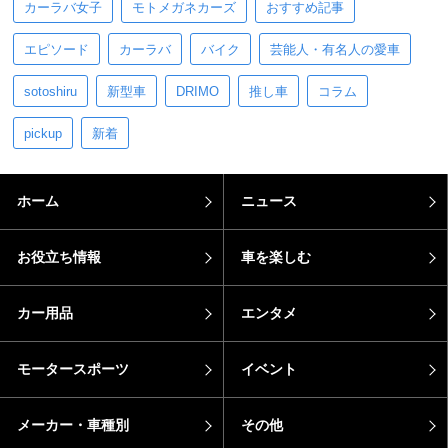
カーラバ女子
モトメガネカーズ
おすすめ記事
エピソード
カーラバ
バイク
芸能人・有名人の愛車
sotoshiru
新型車
DRIMO
推し車
コラム
pickup
新着
ホーム
ニュース
お役立ち情報
車を楽しむ
カー用品
エンタメ
モータースポーツ
イベント
メーカー・車種別
その他