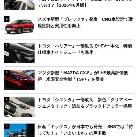
デルは？【2026年6月版】
スズキ新型「ブレッツァ」発表 CNG車設定で環
4
境性能と実用性を向上
トヨタ「ハリアー」一部改良でHEV一本化 特別
5
仕様車ナイトシェードも進化
マツダ新型「MAZDA CX-5」がIIHS最高評価獲
6
得 米国安全性能「TSP+」を受賞
トヨタ「シエンタ」一部改良 新色「クリアベー
7
ジュメタリック」追加＆ブラックドアミラー採用
日産「キックス」が日本でも発売！ SNSでは「待
8
ってた！」「いよいよか」の声多数