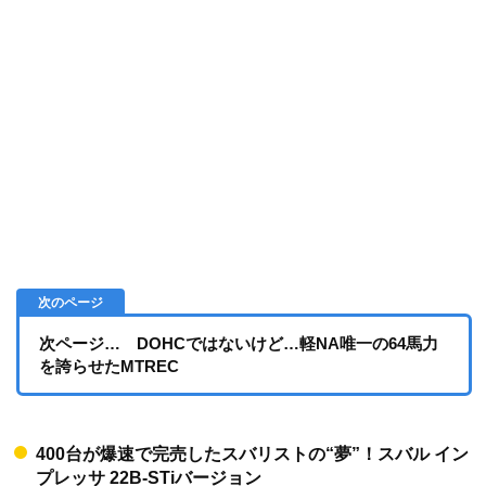
次ページ… DOHCではないけど…軽NA唯一の64馬力
を誇らせたMTREC
400台が爆速で完売したスバリストの“夢”！スバル イン
プレッサ 22B-STiバージョン