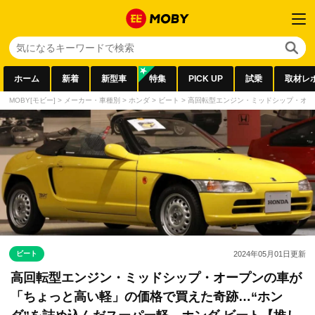
ホーム
新着
新型車
特集
PICK UP
試乗
取材レ
MOBY[モビー]
>
メーカー・車種別
>
ホンダ
>
ビート
>
高回転型エンジン・ミッドシップ・オー
ビート
2024年05月01日
更新
高回転型エンジン・ミッドシップ・オープンの車が
「ちょっと高い軽」の価格で買えた奇跡…“ホン