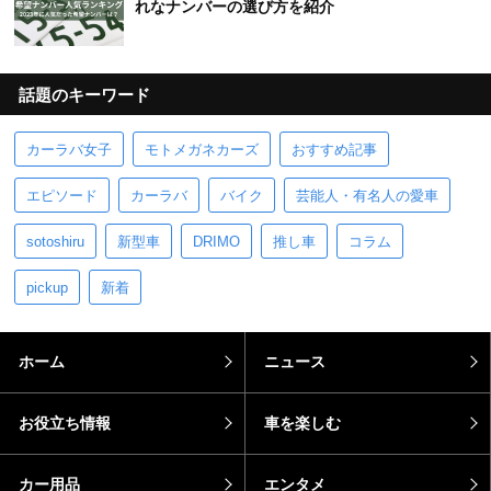
れなナンバーの選び方を紹介
話題のキーワード
カーラバ女子
モトメガネカーズ
おすすめ記事
エピソード
カーラバ
バイク
芸能人・有名人の愛車
sotoshiru
新型車
DRIMO
推し車
コラム
pickup
新着
ホーム
ニュース
お役立ち情報
車を楽しむ
カー用品
エンタメ