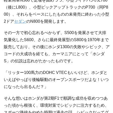
軽乗用車N360で足場を固めつつ、小型ライトバンのL700
（後にL800）、小型ピックアップトラックのP700（同P8
00）、それらをベースにしたものの未発売に終わった小型
2ドア
セダン
のN800を開発します。
その一方で初心忘れるべからず、S500を発展させて大排
気量化したS600、さらに最終発展型のS800を1970年まで
販売しており、その後にホンダ1300の失敗やシビック、ア
コードの大成功を経ても、カーマニアにとって「ホンダ
S」の伝説は忘れがたかったものです。
「リッター100馬力のDOHC VTECもいいけど、ホンダと
いえばやっぱり後輪駆動のオープンスポーツだよな！いつ
になったら出るんだ？」
そんな想いはホンダが第2期F1で順調な成功を収めつつあ
った頃から根強く、環境対策でシビックに注力するため、
スポーツ路線をやめた時期は過去の話、シビックだってグ