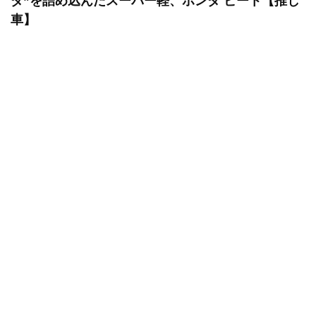
ダ”を詰め込んだスーパー軽、ホンダ ビート【推し
車】