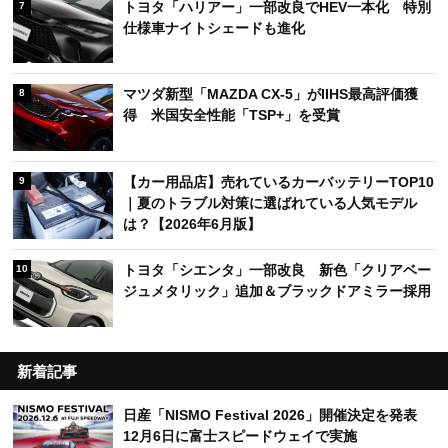
トヨタ「ハリアー」一部改良でHEV一本化 特別
7
仕様車ナイトシェードも進化
マツダ新型「MAZDA CX-5」がIIHS最高評価獲
8
得 米国安全性能「TSP+」を受賞
【カー用品店】売れているカーバッテリーTOP10
9
｜夏のトラブル対策に選ばれている人気モデル
は？【2026年6月版】
トヨタ「シエンタ」一部改良 新色「クリアベー
10
ジュメタリック」追加＆ブラックドアミラー採用
新着記事
日産「NISMO Festival 2026」開催決定を発表
12月6日に富士スピードウェイで実施