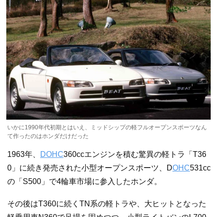
いかに1990年代初期とはいえ、ミッドシップの軽フルオープンスポーツなん
て作ったのはホンダだけだった
1963年、
DOHC
360ccエンジンを積む驚異の軽トラ「T36
0」に続き発売された小型オープンスポーツ、D
OHC
531cc
の「S500」で4輪車市場に参入したホンダ。
その後はT360に続くTN系の軽トラや、大ヒットとなった