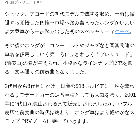
2代目プレリュードXX
シビック、アコードの初代モデルで成功を収め、一時は撤
退すら覚悟した四輪車市場へ踏み留まったホンダがいよい
よ大衆車から一歩踏み出した初のスペシャリティ
クーペ
。
その後のホンダが、コンチェルトやジャズなど音楽関連の
車名を多用していく第一号にふさわしく「プレリュード」
(前奏曲)の名が与えられ、本格的なラインナップ拡充を図
る、文字通りの前奏曲となりました。
2代目から3代目にかけ、日産のS13シルビアに王座を奪わ
れるまでデートカーの定番車種としても人気を誇り、2001
年に5代目が廃止されるまで販売はされましたが、バブル
崩壊で前奏曲の時代は終わり、ホンダ車はより軽やかなス
テップでRVブームに乗っていきます。