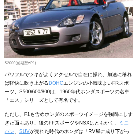
S2000(前期型AP1)
パワフルでツキがよくアクセルで自在に操れ、加速に移れ
ば軽快に吹き上がる
DOHC
エンジンの小気味よいFRスポ
ーツ、S500/600/800は、1960年代ホンダスポーツの名車
「エス」シリーズとして有名です。
ただし、F1も含めホンダのスポーツイメージを強固にしす
ぎた面もあり、後のFFスポーツやNSXはともかく、
ミニ
バン
、
SUV
が売れた時代のホンダは「RV屋に成り下がっ