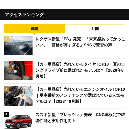
アクセスランキング
週間
月間
レクサス新型「ES」発売！「未来感あってかっこ
1
いい」「価格が高すぎる」SNSで賛否の声
【カー用品店】売れているタイヤTOP10｜夏のロ
2
ングドライブ前に選ばれたモデルは？【2026年6
月版】
【カー用品店】売れているエンジンオイルTOP10
3
｜夏本番前のメンテナンスで選ばれている人気モ
デルは？【2026年6月版】
スズキ新型「ブレッツァ」発表 CNG車設定で環
4
境性能と実用性を向上