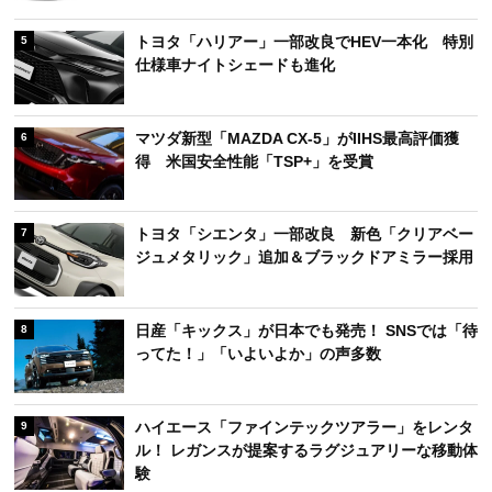
トヨタ「ハリアー」一部改良でHEV一本化 特別
5
仕様車ナイトシェードも進化
マツダ新型「MAZDA CX-5」がIIHS最高評価獲
6
得 米国安全性能「TSP+」を受賞
トヨタ「シエンタ」一部改良 新色「クリアベー
7
ジュメタリック」追加＆ブラックドアミラー採用
日産「キックス」が日本でも発売！ SNSでは「待
8
ってた！」「いよいよか」の声多数
ハイエース「ファインテックツアラー」をレンタ
9
ル！ レガンスが提案するラグジュアリーな移動体
験