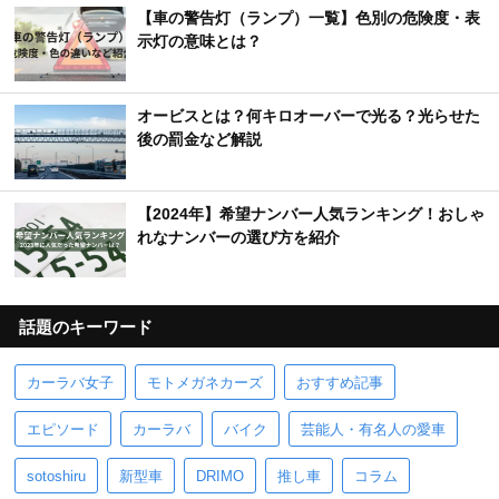
【車の警告灯（ランプ）一覧】色別の危険度・表
示灯の意味とは？
オービスとは？何キロオーバーで光る？光らせた
後の罰金など解説
【2024年】希望ナンバー人気ランキング！おしゃ
れなナンバーの選び方を紹介
話題のキーワード
カーラバ女子
モトメガネカーズ
おすすめ記事
エピソード
カーラバ
バイク
芸能人・有名人の愛車
sotoshiru
新型車
DRIMO
推し車
コラム