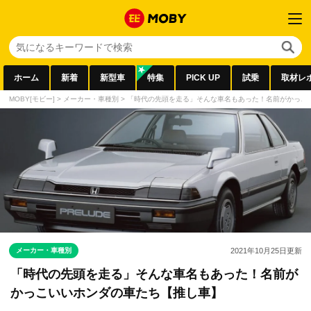
ホーム
新着
新型車
特集
PICK UP
試乗
取材レ
MOBY[モビー]
>
メーカー・車種別
>
「時代の先頭を走る」そんな車名もあった！名前がかっこ
メーカー・車種別
2021年10月25日
更新
「時代の先頭を走る」そんな車名もあった！名前が
かっこいいホンダの車たち【推し車】