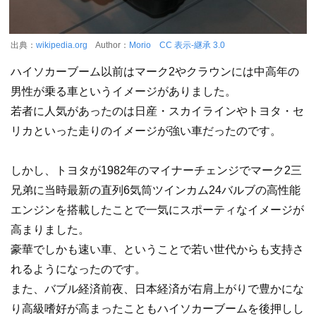
出典：
wikipedia.org
Author：
Morio
CC 表示-継承 3.0
ハイソカーブーム以前はマーク2やクラウンには中高年の
男性が乗る車というイメージがありました。
若者に人気があったのは日産・スカイラインやトヨタ・セ
リカといった走りのイメージが強い車だったのです。
しかし、トヨタが1982年のマイナーチェンジでマーク2三
兄弟に当時最新の直列6気筒ツインカム24バルブの高性能
エンジンを搭載したことで一気にスポーティなイメージが
高まりました。
豪華でしかも速い車、ということで若い世代からも支持さ
れるようになったのです。
また、バブル経済前夜、日本経済が右肩上がりで豊かにな
り高級嗜好が高まったこともハイソカーブームを後押しし