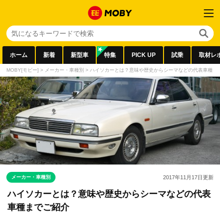
ホーム
新着
新型車
特集
PICK UP
試乗
取材レ
MOBY[モビー]
>
メーカー・車種別
>
ハイソカーとは？意味や歴史からシーマなどの代表車種ま
メーカー・車種別
2017年11月17日
更新
ハイソカーとは？意味や歴史からシーマなどの代表
車種までご紹介