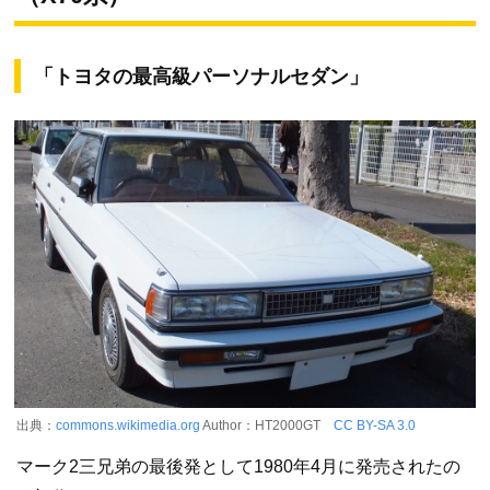
「トヨタの最高級パーソナルセダン」
出典：
commons.wikimedia.org
Author：HT2000GT
CC BY-SA 3.0
マーク2三兄弟の最後発として1980年4月に発売されたの