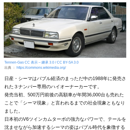
Tennen-Gas
CC 表示 – 継承 3.0 / CC BY-SA 3.0
出典 ：
https://commons.wikimedia.org/
日産・シーマはバブル経済のまっただ中の1988年に発売さ
れた３ナンバー専用のハイオーナーカーです。
発売当初、500万円前後の高額車が年間36,000台も売れた
ことで「シーマ現象」と言われるまでの社会現象ともなり
ました。
日本初のV6ツインカムターボの強力なパワーで、テールを
沈ませながら加速するシーマの姿はバブル時代を象徴する