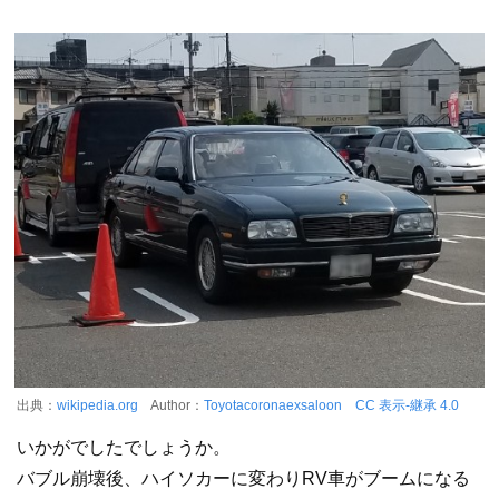
出典：
wikipedia.org
Author：
Toyotacoronaexsaloon
CC 表示-継承 4.0
いかがでしたでしょうか。
バブル崩壊後、ハイソカーに変わりRV車がブームになる