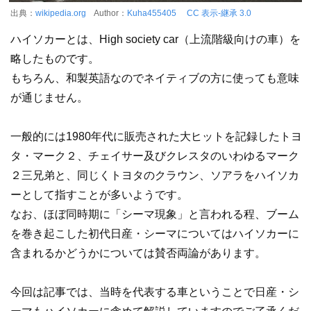
出典：
wikipedia.org
Author：
Kuha455405
CC 表示-継承 3.0
ハイソカーとは、High society car（上流階級向けの車）を
略したものです。
もちろん、和製英語なのでネイティブの方に使っても意味
が通じません。
一般的には1980年代に販売された大ヒットを記録したトヨ
タ・マーク２、チェイサー及びクレスタのいわゆるマーク
２三兄弟と、同じくトヨタのクラウン、ソアラをハイソカ
ーとして指すことが多いようです。
なお、ほぼ同時期に「シーマ現象」と言われる程、ブーム
を巻き起こした初代日産・シーマについてはハイソカーに
含まれるかどうかについては賛否両論があります。
今回は記事では、当時を代表する車ということで日産・シ