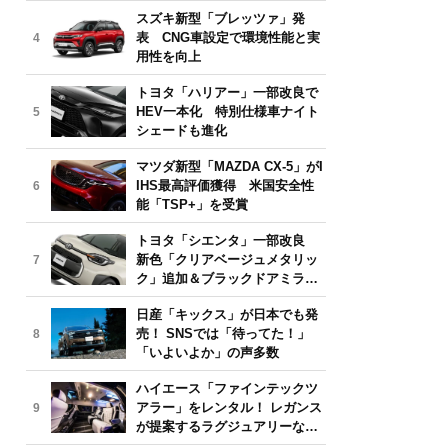
気モデルは？【2026年6月版】
スズキ新型「ブレッツァ」発
表 CNG車設定で環境性能と実
4
用性を向上
トヨタ「ハリアー」一部改良で
HEV一本化 特別仕様車ナイト
5
シェードも進化
マツダ新型「MAZDA CX-5」がI
IHS最高評価獲得 米国安全性
6
能「TSP+」を受賞
トヨタ「シエンタ」一部改良
新色「クリアベージュメタリッ
7
ク」追加＆ブラックドアミラー
採用
日産「キックス」が日本でも発
売！ SNSでは「待ってた！」
8
「いよいよか」の声多数
ハイエース「ファインテックツ
アラー」をレンタル！ レガンス
9
が提案するラグジュアリーな移
動体験