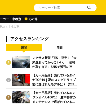
ーカー・車種別
その他
車たち【推し車】
アクセスランキング
週間
月間
レクサス新型「ES」発売！「未
来感あってかっこいい」「価格
1
が高すぎる」SNSで賛否の声
【カー用品店】売れているタイ
ヤTOP10｜夏のロングドライブ
2
前に選ばれたモデルは？【2026
年6月版】
【カー用品店】売れているエン
ジンオイルTOP10｜夏本番前の
3
メンテナンスで選ばれている人