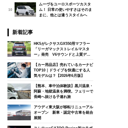
ムーヴをユーロスポーツカスタ
ム！ 日常の使いやすさはそのま
10
まに、他とは違うスタイルへ
新着記事
HKSがレクサスGX550用マフラー
「リーガマックストレイルマスタ
ー」発売 V6サウンドと上質デザ
インを両立
【カー用品店】売れているカーナビ
TOP10｜ドライブを快適にする人
気モデルは？【2026年6月版】
【熊本、車中泊体験談】黒川温泉・
阿蘇・地獄温泉を満喫。フェリーで
長崎へ抜ける子連れ旅
アウディ東大阪が移転リニューアル
オープン 新車・認定中古車を統合
展開