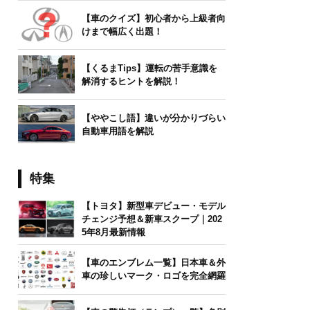
【車のクイズ】初心者から上級者向
けまで幅広く出題！
【くるまTips】運転の苦手意識を
解消するヒントを解説！
【ややこし語】違いが分かりづらい
自動車用語を解説
特集
【トヨタ】新型車デビュー・モデル
チェンジ予想＆新車スクープ｜202
5年8月最新情報
【車のエンブレム一覧】日本車＆外
車の珍しいマーク・ロゴを完全網羅