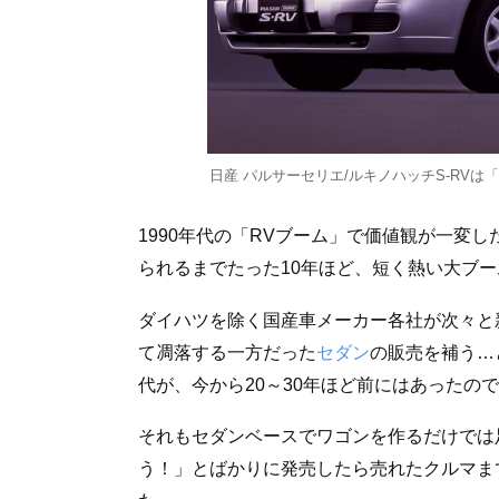
日産 パルサーセリエ/ルキノハッチS-RV
1990年代の「RVブーム」で価値観が一変
られるまでたった10年ほど、短く熱い大ブ
ダイハツを除く国産車メーカー各社が次々と
て凋落する一方だった
セダン
の販売を補う…
代が、今から20～30年ほど前にはあったの
それもセダンベースでワゴンを作るだけでは
う！」とばかりに発売したら売れたクルマま