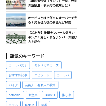
【車の警告灯（ランプ）一覧】色別
の危険度・表示灯の意味とは？
オービスとは？何キロオーバーで光
る？光らせた後の罰金など解説
【2024年】希望ナンバー人気ラン
キング！おしゃれなナンバーの選び
方を紹介
話題のキーワード
カーラバ女子
モトメガネカーズ
おすすめ記事
エピソード
カーラバ
バイク
芸能人・有名人の愛車
sotoshiru
新型車
DRIMO
推し車
コラム
pickup
新着