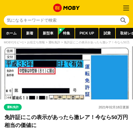
ホーム
新着
新型車
特集
PICK UP
試乗
取材レ
MOBY[モビー]
>
お役立ち情報
>
運転免許
>
免許証にこの表示があったら激レア！今なら50万
運転免許
2021年02月18日
更新
免許証にこの表示があったら激レア！今なら50万円
相当の価値に