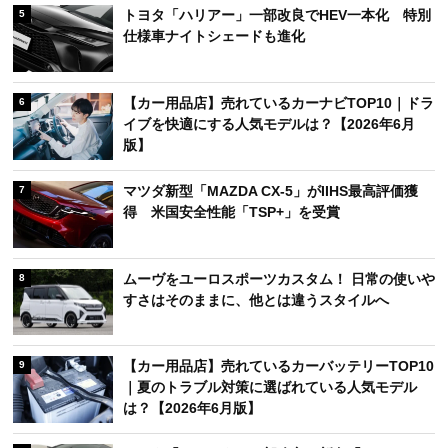
トヨタ「ハリアー」一部改良でHEV一本化 特別
5
仕様車ナイトシェードも進化
【カー用品店】売れているカーナビTOP10｜ドラ
6
イブを快適にする人気モデルは？【2026年6月
版】
マツダ新型「MAZDA CX-5」がIIHS最高評価獲
7
得 米国安全性能「TSP+」を受賞
ムーヴをユーロスポーツカスタム！ 日常の使いや
8
すさはそのままに、他とは違うスタイルへ
【カー用品店】売れているカーバッテリーTOP10
9
｜夏のトラブル対策に選ばれている人気モデル
は？【2026年6月版】