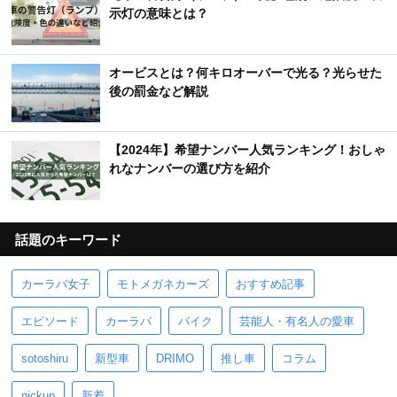
示灯の意味とは？
オービスとは？何キロオーバーで光る？光らせた
後の罰金など解説
【2024年】希望ナンバー人気ランキング！おしゃ
れなナンバーの選び方を紹介
話題のキーワード
カーラバ女子
モトメガネカーズ
おすすめ記事
エピソード
カーラバ
バイク
芸能人・有名人の愛車
sotoshiru
新型車
DRIMO
推し車
コラム
pickup
新着