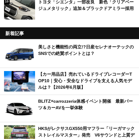
トヨタ「シエンタ」一部改良 新色「クリアベー
10
ジュメタリック」追加＆ブラックドアミラー採用
新着記事
美しさと機能性の両立!?日産セレナオーテックの
SNSでの絶賛ポイントとは？
【カー用品店】売れているドライブレコーダーT
OP10｜安心・安全なドライブを支える人気モデ
ルは？【2026年6月版】
BLITZ×carrozzeria体感イベント開催 最新パー
ツ＆カーAVを一挙体験
HKSがレクサスGX550用マフラー「リーガマック
ストレイルマスター」発売 V6サウンドと上質デ