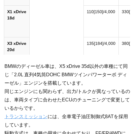
X1 xDrive
110[150]/4,000
330[33
18d
X3 xDrive
135[184]/4,000
380[38
20d
BMWのディーゼル車は、X5 xDrive 35d以外の車種にて同
じ「2.0L 直列4気筒DOHC BMWツインパワーターボ ディ
X5 xDrive
3.0L 直列6気筒D
OHC
190[258]/4,000
560[5
35d
BMWツインパワーターボ
ーゼル」エンジンを搭載しています。
ディーゼル
同じエンジンにも関わらず、出力/トルクが異なっているの
は、車両タイプに合わせたECUのチューニングで変更して
いるからです。
［単位］最高出力：kW[PS]/rpm 最大トルク：
N･m
[kgf･m]/rpm
トランスミッション
には、全車電子油圧制御式8ATを採用
しています。
駆動方式は、車種の用途に合わせており、FF/FR/4WDに