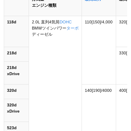
エンジン種類
118d
2.0L 直列4気筒
DOHC
110[150]/4,000
320[32
BMWツインパワー
ターボ
ディーゼル
218d
330[33
218d
xDrive
320d
140[190]/4000
400[40
320d
xDrive
523d