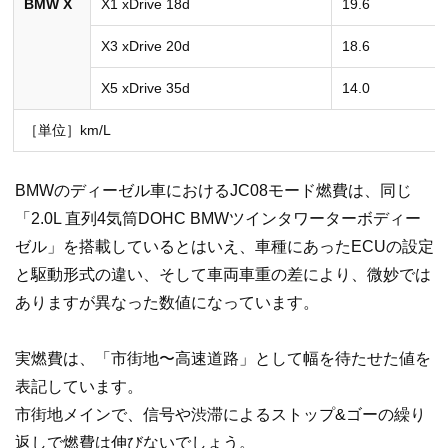
BMW X
X1 xDrive 18d
19.6
X3 xDrive 20d
18.6
X5 xDrive 35d
14.0
［単位］km/L
BMWのディーゼル車におけるJC08モード燃費は、同じ
「2.0L 直列4気筒DOHC BMWツインタワーターボディー
ゼル」を搭載しているとはいえ、車種にあったECUの設定
と駆動形式の違い、そして車両車重の差により、微妙では
ありますが異なった数値になっています。
実燃費は、「市街地〜高速道路」として幅を待たせた値を
表記しています。
市街地メインで、信号や渋滞によるストップ&ゴーの繰り
返しで燃費は伸びないでしょう。