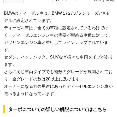
320d xDrive
4ドアクーペ
BMWのディーゼル車は、BMW１/２/３/５シリーズとXモ
デルに設定されています。
BMW 5
523d
セダン
Standard/Luxu
ディーゼル車は、全ての車種に設定されているわけでは
く、ディーゼルエンジン車の需要が望める車種に対して、
BMW X
X1 xDrive 18d
SUV
Standard/xLin
ガソリンエンジン車と並行してラインナップされていま
す。
X3 xDrive 20d
セダン、ハッチバック、SUVなど様々な車両タイプがあり
ます。
X5 xDrive 35d
SE/Standard/x
さらに同じ車両タイプでも複数のグレードが展開されてお
[備考]
り、全グレードの数は20以上に及びます。
オーナーになる方の用途にあったディーゼルエンジン車が
選べるようになっています。
ターボについての詳しい解説についてはこちら