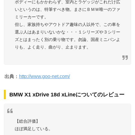
ボディーにもかかわらず、室内とラゲッジがこれだけ広
いというのは、特筆すべき物。まさにＢＭＷ唯一のファ
ミリーカーです。
但し、家族持ちやアウトドア趣味の人以外で、この車を
選ぶ人はあまりいないかな・・・１シリーズや３シリー
ズとはまったく別の乗り物です。勿論、国産ミニバンよ
りも、よく走り、曲がり、止まります。
出典：
http://www.goo-net.com/
BMW X1 xDrive 18d xLineについてのレビュー
【総合評価】
ほぼ満足している。