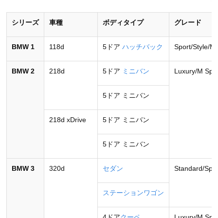
シリーズ
車種
ボディタイプ
グレード
BMW 1
118d
5ドア
ハッチバック
Sport/Style/M
BMW 2
218d
5ドア
ミニバン
Luxury/M Spo
5ドア ミニバン
218d xDrive
5ドア ミニバン
5ドア ミニバン
BMW 3
320d
セダン
Standard/Spor
ステーションワゴン
4ドア
クーペ
Luxury/M Spo