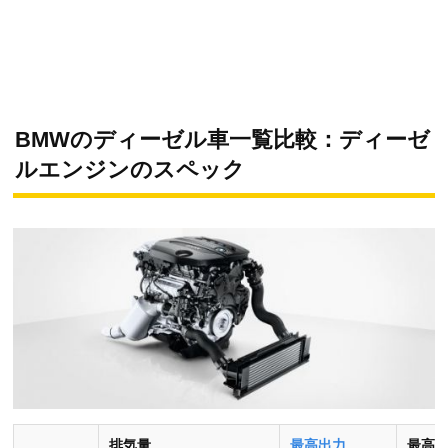
BMWのディーゼル車一覧比較：ディーゼ
ルエンジンのスペック
排気量
最高出力
最高