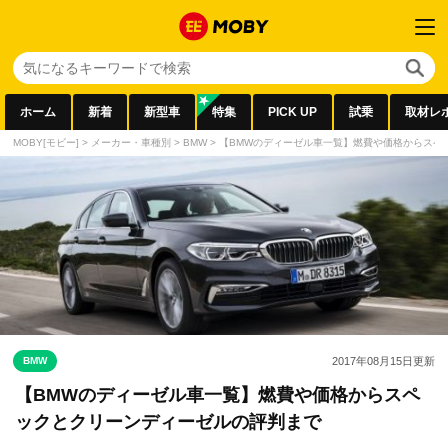
ホーム
新着
新型車
特集
PICK UP
試乗
取材レ
MOBY[モビー]
>
メーカー・車種別
>
BMW
>
【BMWのディーゼル車一覧】燃費や価格からスペ
BMW
2017年08月15日
更新
【BMWのディーゼル車一覧】燃費や価格からスペ
ックとクリーンディーゼルの評判まで