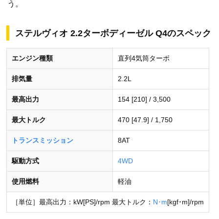
う。
ステルヴィオ 2.2ターボディーゼル Q4のスペック
エンジン種類
直列4気筒ターボ
排気量
2.2L
最高出力
154 [210] / 3,500
最大トルク
470 [47.9] / 1,750
トランスミッション
8AT
駆動方式
4WD
使用燃料
軽油
［単位］最高出力：kW[PS]/rpm 最大トルク：
N･m
[kgf･m]/rpm