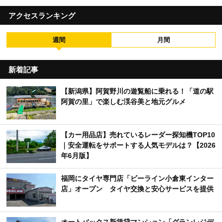
アクセスランキング
週間
月間
新着記事
【新潟県】阿賀野川の遊覧船に乗れる！「道の駅
阿賀の里」で楽しむ渓谷美と地元グルメ
【カー用品店】売れているレーダー探知機TOP10
｜安全運転をサポートする人気モデルは？【2026
年6月版】
福岡にタイヤ専門店「ビーライン小倉東インター
店」オープン タイヤ交換と安心サービスを提供
オートバックス新賃貸マンション「グランレジデ