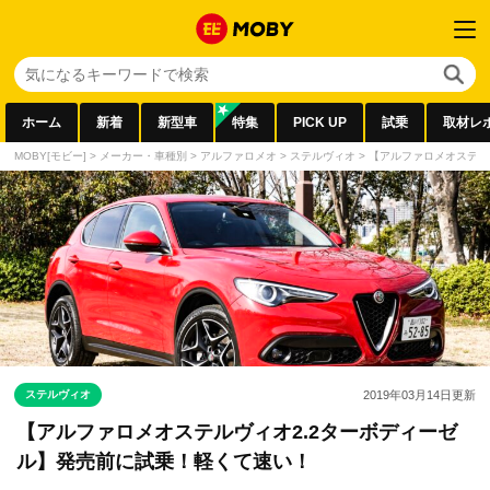
ホーム
新着
新型車
特集
PICK UP
試乗
取材レ
MOBY[モビー]
>
メーカー・車種別
>
アルファロメオ
>
ステルヴィオ
>
【アルファロメオステル
ステルヴィオ
2019年03月14日
更新
【アルファロメオステルヴィオ2.2ターボディーゼ
ル】発売前に試乗！軽くて速い！