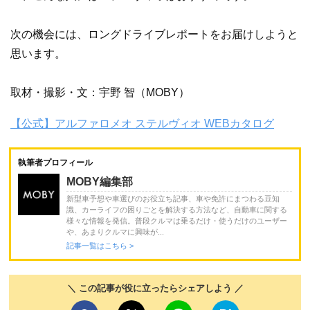
次の機会には、ロングドライブレポートをお届けしようと
思います。
取材・撮影・文：宇野 智（MOBY）
【公式】アルファロメオ ステルヴィオ WEBカタログ
執筆者プロフィール
MOBY編集部
新型車予想や車選びのお役立ち記事、車や免許にまつわる豆知
識、カーライフの困りごとを解決する方法など、自動車に関する
様々な情報を発信。普段クルマは乗るだけ・使うだけのユーザー
や、あまりクルマに興味が...
記事一覧はこちら >
＼ この記事が役に立ったらシェアしよう ／