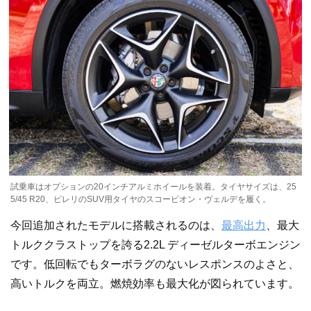
試乗車はオプションの20インチアルミホイールを装着。タイヤサイズは、25
5/45 R20、ピレリのSUV用タイヤのスコーピオン・ヴェルデを履く。
今回追加されたモデルに搭載されるのは、
最高出力
、最大
トルククラストップを誇る2.2L ディーゼルターボエンジン
です。低回転でもターボラグのないレスポンスのよさと、
高いトルクを両立。燃焼効率も最大化が図られています。