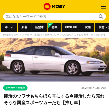
ホーム
新着
新型車
特集
PICK UP
試乗
取材レ
MOBY[モビー]
>
メーカー・車種別
>
復活のウワサもちらほら耳にする今復活したら売れそうな
メーカー・車種別
2022年03月03日
更新
復活のウワサもちらほら耳にする今復活したら売れ
そうな国産スポーツカーたち【推し車】