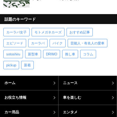
話題のキーワード
カーラバ女子
モトメガネカーズ
おすすめ記事
エピソード
カーラバ
バイク
芸能人・有名人の愛車
sotoshiru
新型車
DRIMO
推し車
コラム
pickup
新着
ホーム
ニュース
お役立ち情報
車を楽しむ
カー用品
エンタメ