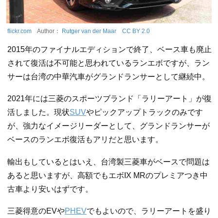
flickr.com
Author：
Rutger van der Maar
CC BY 2.0
2015年のファイナルエディションで終了、ベース車も廃止
されて復活は不可能と思われているランエボですが、ラン
サーは台湾の中華汽車がグランドランサーとして継続中。
2021年には三菱のスポーツブランド「ラリーアート」が復
活しました。現状
SUV
やピックアップトラックのみです
が、強力なイメージリーダーとして、グランドランサーが
ベースのランエボ復活もアリだと思います。
輸出もしているとはいえ、台湾製三菱車がベースで問題は
あると思いますが、高額でもエボIX MRのプレミアつき中
古車より安いはずです。
三菱得意のEVや
PHEV
でもよいので、ラリーアートを盛り