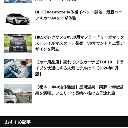
BLITZ×carrozzeria体感イベント開催 最新パー
ツ＆カーAVを一挙体験
HKSがレクサスGX550用マフラー「リーガマック
ストレイルマスター」発売 V6サウンドと上質デ
ザインを両立
【カー用品店】売れているカーナビTOP10｜ドラ
イブを快適にする人気モデルは？【2026年6月
版】
【熊本、車中泊体験談】黒川温泉・阿蘇・地獄温
泉を満喫。フェリーで長崎へ抜ける子連れ旅
おすすめ記事