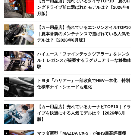
【カー用品店】売れているタイヤTOP10｜夏のロ
2
ングドライブ前に選ばれたモデルは？【2026年6
月版】
【カー用品店】売れているエンジンオイルTOP10
3
｜夏本番前のメンテナンスで選ばれている人気モ
デルは？【2026年6月版】
ハイエース「ファインテックツアラー」をレンタ
4
ル！ レガンスが提案するラグジュアリーな移動体
験
トヨタ「ハリアー」一部改良でHEV一本化 特別
5
仕様車ナイトシェードも進化
【カー用品店】売れているカーナビTOP10｜ドラ
6
イブを快適にする人気モデルは？【2026年6月
版】
マツダ新型「MAZDA CX-5」がIIHS最高評価獲
7