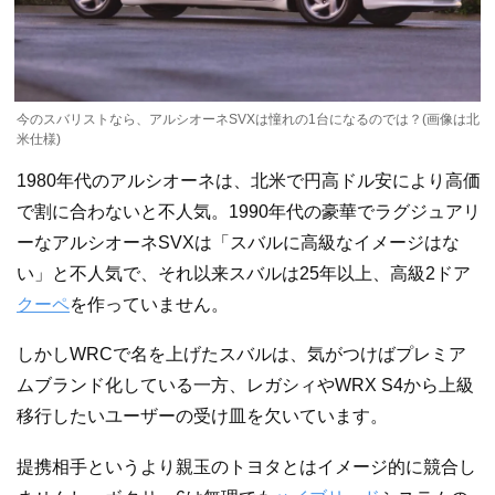
今のスバリストなら、アルシオーネSVXは憧れの1台になるのでは？(画像は北
米仕様)
1980年代のアルシオーネは、北米で円高ドル安により高価
で割に合わないと不人気。1990年代の豪華でラグジュアリ
ーなアルシオーネSVXは「スバルに高級なイメージはな
い」と不人気で、それ以来スバルは25年以上、高級2ドア
クーペ
を作っていません。
しかしWRCで名を上げたスバルは、気がつけばプレミア
ムブランド化している一方、レガシィやWRX S4から上級
移行したいユーザーの受け皿を欠いています。
提携相手というより親玉のトヨタとはイメージ的に競合し