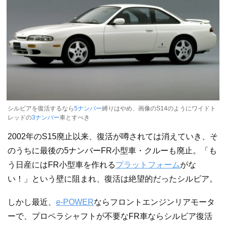
シルビアを復活するなら
5ナンバー
縛りはやめ、画像のS14のようにワイドト
レッドの
3ナンバー
車とすべき
2002年のS15廃止以来、復活が噂されては消えていき、そ
のうちに最後の5ナンバーFR小型車・クルーも廃止。「も
う日産にはFR小型車を作れる
プラットフォーム
がな
い！」という壁に阻まれ、復活は絶望的だったシルビア。
しかし最近、
e-POWER
ならフロントエンジンリアモータ
ーで、プロペラシャフトが不要なFR車ならシルビア復活