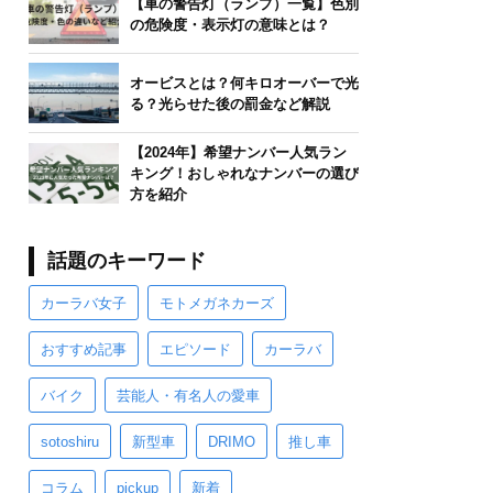
【車の警告灯（ランプ）一覧】色別
の危険度・表示灯の意味とは？
オービスとは？何キロオーバーで光
る？光らせた後の罰金など解説
【2024年】希望ナンバー人気ラン
キング！おしゃれなナンバーの選び
方を紹介
話題のキーワード
カーラバ女子
モトメガネカーズ
おすすめ記事
エピソード
カーラバ
バイク
芸能人・有名人の愛車
sotoshiru
新型車
DRIMO
推し車
コラム
pickup
新着