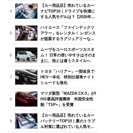
気モデルは？【2026年6月版】
【カー用品店】売れているカー
ナビTOP10｜ドライブを快適に
4
する人気モデルは？【2026年6
月版】
ハイエース「ファインテックツ
アラー」をレンタル！ レガンス
5
が提案するラグジュアリーな移
動体験
ムーヴをユーロスポーツカスタ
ム！ 日常の使いやすさはそのま
6
まに、他とは違うスタイルへ
トヨタ「ハリアー」一部改良で
HEV一本化 特別仕様車ナイト
7
シェードも進化
マツダ新型「MAZDA CX-5」がI
IHS最高評価獲得 米国安全性
8
能「TSP+」を受賞
【カー用品店】売れているカー
バッテリーTOP10｜夏のトラブ
9
ル対策に選ばれている人気モデ
ルは？【2026年6月版】