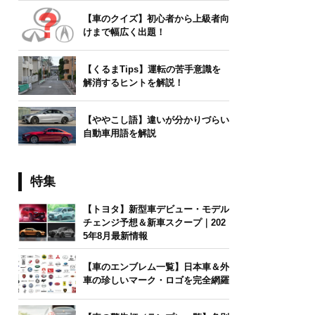
【車のクイズ】初心者から上級者向
けまで幅広く出題！
【くるまTips】運転の苦手意識を
解消するヒントを解説！
【ややこし語】違いが分かりづらい
自動車用語を解説
特集
【トヨタ】新型車デビュー・モデル
チェンジ予想＆新車スクープ｜202
5年8月最新情報
【車のエンブレム一覧】日本車＆外
車の珍しいマーク・ロゴを完全網羅