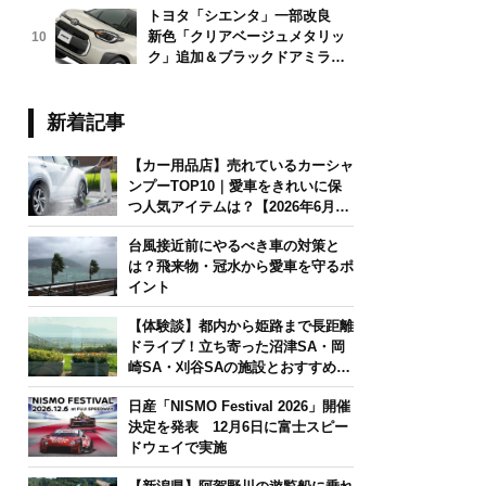
トヨタ「シエンタ」一部改良
新色「クリアベージュメタリッ
10
ク」追加＆ブラックドアミラー
採用
新着記事
【カー用品店】売れているカーシャ
ンプーTOP10｜愛車をきれいに保
つ人気アイテムは？【2026年6月
版】
台風接近前にやるべき車の対策と
は？飛来物・冠水から愛車を守るポ
イント
【体験談】都内から姫路まで長距離
ドライブ！立ち寄った沼津SA・岡
崎SA・刈谷SAの施設とおすすめグ
ルメを紹介
日産「NISMO Festival 2026」開催
決定を発表 12月6日に富士スピー
ドウェイで実施