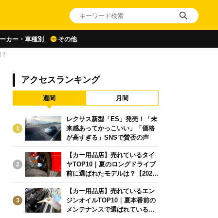
ーカー・車種別
その他
利？
アクセスランキング
週間
月間
レクサス新型「ES」発売！「未
来感あってかっこいい」「価格
1
が高すぎる」SNSで賛否の声
【カー用品店】売れているタイ
ヤTOP10｜夏のロングドライブ
2
前に選ばれたモデルは？【2026
年6月版】
【カー用品店】売れているエン
ジンオイルTOP10｜夏本番前の
3
メンテナンスで選ばれている人