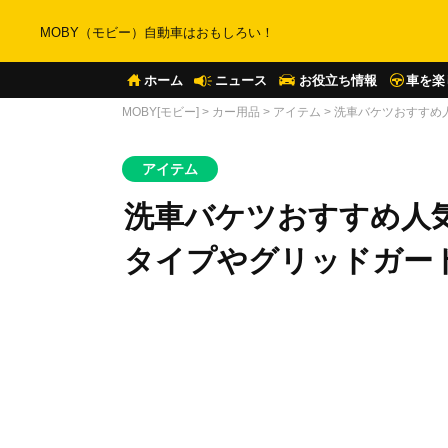
MOBY（モビー）自動車はおもしろい！
ホーム
ニュース
お役立ち情報
車を楽
MOBY[モビー]
>
カー用品
>
アイテム
>
洗車バケツおすすめ
アイテム
洗車バケツおすすめ人気
タイプやグリッドガー