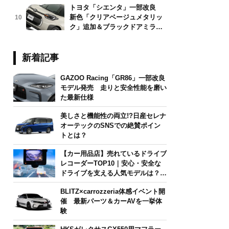
トヨタ「シエンタ」一部改良
新色「クリアベージュメタリッ
10
ク」追加＆ブラックドアミラー
採用
新着記事
GAZOO Racing「GR86」一部改良
モデル発売 走りと安全性能を磨い
た最新仕様
美しさと機能性の両立!?日産セレナ
オーテックのSNSでの絶賛ポイン
トとは？
【カー用品店】売れているドライブ
レコーダーTOP10｜安心・安全な
ドライブを支える人気モデルは？
【2026年6月版】
BLITZ×carrozzeria体感イベント開
催 最新パーツ＆カーAVを一挙体
験