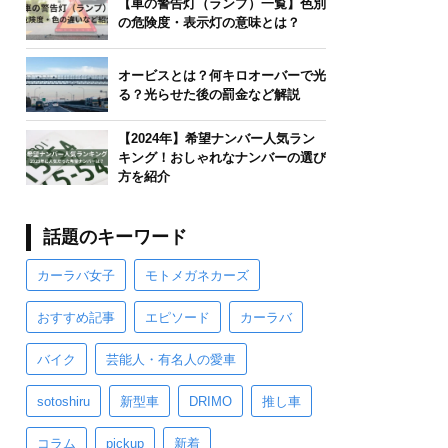
【車の警告灯（ランプ）一覧】色別
の危険度・表示灯の意味とは？
オービスとは？何キロオーバーで光
る？光らせた後の罰金など解説
【2024年】希望ナンバー人気ラン
キング！おしゃれなナンバーの選び
方を紹介
話題のキーワード
カーラバ女子
モトメガネカーズ
おすすめ記事
エピソード
カーラバ
バイク
芸能人・有名人の愛車
sotoshiru
新型車
DRIMO
推し車
コラム
pickup
新着