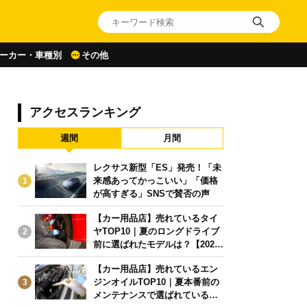
ーカー・車種別
その他
アクセスランキング
週間
月間
レクサス新型「ES」発売！「未
来感あってかっこいい」「価格
1
が高すぎる」SNSで賛否の声
【カー用品店】売れているタイ
ヤTOP10｜夏のロングドライブ
2
前に選ばれたモデルは？【2026
年6月版】
【カー用品店】売れているエン
ジンオイルTOP10｜夏本番前の
3
メンテナンスで選ばれている人