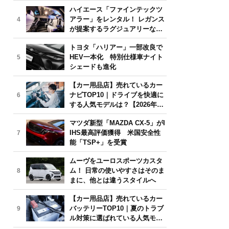
気モデルは？【2026年6月版】
ハイエース「ファインテックツ
アラー」をレンタル！ レガンス
4
が提案するラグジュアリーな移
動体験
トヨタ「ハリアー」一部改良で
HEV一本化 特別仕様車ナイト
5
シェードも進化
【カー用品店】売れているカー
ナビTOP10｜ドライブを快適に
6
する人気モデルは？【2026年6
月版】
マツダ新型「MAZDA CX-5」がI
IHS最高評価獲得 米国安全性
7
能「TSP+」を受賞
ムーヴをユーロスポーツカスタ
ム！ 日常の使いやすさはそのま
8
まに、他とは違うスタイルへ
【カー用品店】売れているカー
バッテリーTOP10｜夏のトラブ
9
ル対策に選ばれている人気モデ
ルは？【2026年6月版】