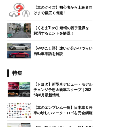
【車のクイズ】初心者から上級者向
けまで幅広く出題！
【くるまTips】運転の苦手意識を
解消するヒントを解説！
【ややこし語】違いが分かりづらい
自動車用語を解説
特集
【トヨタ】新型車デビュー・モデル
チェンジ予想＆新車スクープ｜202
5年8月最新情報
【車のエンブレム一覧】日本車＆外
車の珍しいマーク・ロゴを完全網羅