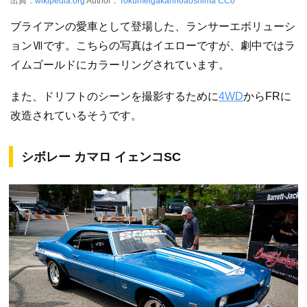
出典：
wikipedia.org
Author：
Tokumeigakarinoaoshima
CC0
ブライアンの愛車として登場した、ランサーエボリューシ
ョンⅦです。こちらの写真はイエローですが、劇中ではラ
イムゴールドにカラーリングされています。
また、ドリフトのシーンを撮影するために
4WD
からFRに
改造されているそうです。
シボレー カマロ イェンコSC