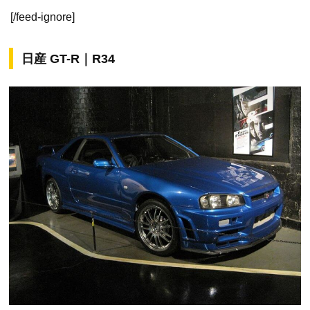
[/feed-ignore]
日産 GT-R｜R34