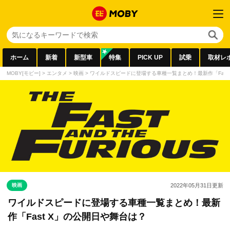
ホーム
新着
新型車
特集
PICK UP
試乗
取材レ
MOBY[モビー]
>
エンタメ
>
映画
>
ワイルドスピードに登場する車種一覧まとめ！最新作「Fast
映画
2022年05月31日
更新
ワイルドスピードに登場する車種一覧まとめ！最新
作「Fast X」の公開日や舞台は？